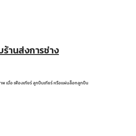
บร้านส่งการช่าง
มื่อ เฟืองเกียร์ ลูกปืนเกียร์ หรือแผ่นล็อกลูกปืน