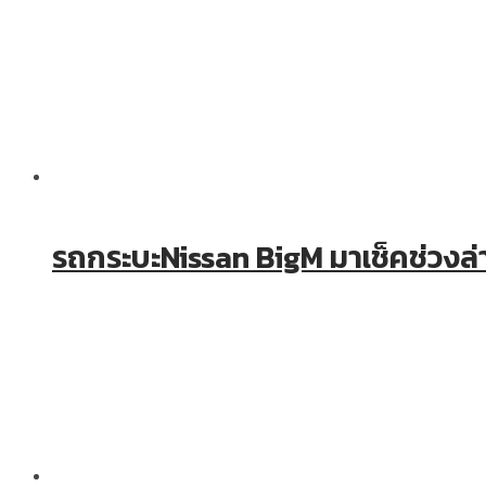
รถกระบะNissan BigM มาเช็คช่วงล่า