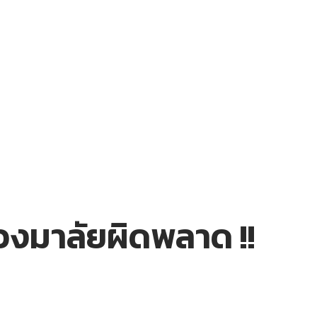
มาลัยผิดพลาด !!