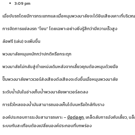
3:09 pm
เมื่อขับรถโดยมีการกระแทกและเมื่อหมุนพวงมาลัยจะได้ยินเสียงเคาะที่บริเว
การจัดการแย่ลงรถ “โยน” โดยเฉพาะอย่างยิ่งรู้สึกว่ามีความเร็วสูง
ล้อฟรี (เล่น) จะเพิ่มขึ้น
พวงมาลัยหมุนหนักกว่าปกติหรือกระตุก
พวงมาลัยไม่กลับสู่ตำแหน่งเดิมหลังจากเลี้ยวคุณต้องหมุนด้วยมือ
ปั๊มพวงมาลัยพาวเวอร์ส่งเสียงดังเสียงจะดังขึ้นเมื่อหมุนพวงมาลัย
ระดับน้ำมันในอ่างเก็บน้ำพวงมาลัยเพาเวอร์ลดลง
การรั่วไหลของน้ำมันสามารถมองเห็นได้บนหรือใกล้กับราง
องค์ประกอบการระงับสามารถเคาะ –
ข้อต่อลูก
, เคล็ดลับการบังคับเลี้ยว, 
ระบบกันสะเทือนต้องเปลี่ยนองค์ประกอบที่บกพร่อง