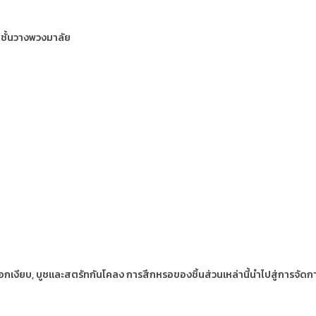
ณชั้นวางพวงมาลัย
บล็อกเงียบ, บูชและสตรัทกันโคลง การสึกหรอของชิ้นส่วนเหล่านี้นำไปสู่การจัดก