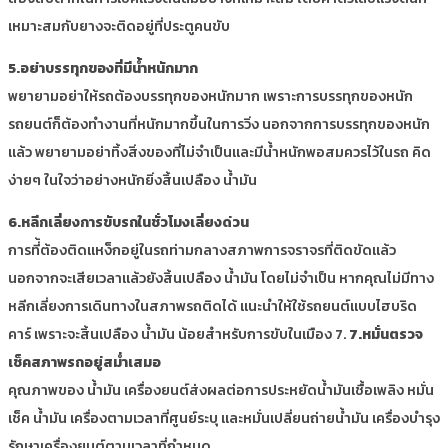
เหมาะสมกับยางจะติดอยู่ที่ประตูคนขับ
5.อย่าบรรทุกของที่มีน้ำหนักมาก
พยายามอย่าให้รถต้องบรรทุกของหนักมาก เพราะการบรรทุกของหนัก
รถยนต์ก็ต้องทำงานที่หนักมากขึ้นในการวิ่ง นอกจากการบรรทุกของหนัก
แล้ว พยายามอย่าทิ้งสิ่งของที่ไม่จำเป็นและมีน้ำหนักพอสมควรไว้ในรถ คิด
ง่ายๆ ในใจว่าอย่างหนักยิ่งสิ้นเปลือง น้ำมัน
6.หลีกเลี่ยงการขับรถในชั่วโมงเลี่ยงด่วน
การที่้ต้องติดแหง็กอยู่ในรถท่ามกลางสภาพการจราจรที่ติดขัดแล้ว
นอกจากจะเสียเวลาแล้วยังสิ้นเปลือง น้ำมัน โดยไม่จำเป็น หากคุณไม่มีทาง
หลีกเลี่ยงการเดินทางในสภาพรถติดได้ แนะนำให้ใช้รถยนต์แบบไฮบริด
คาร์ เพราะจะสิ้นเปลือง น้ำมัน น้อยสำหรับการขับในเมือง 7.
7.หมั่นตรวจ
เช็คสภาพรถอยู่สม่ำเสมอ
คุณภาพของ น้ำมัน เครื่องยนต์ส่งผลต่อการประหยัดน้ำมันเชื้อเพลิง หมั่น
เช็ค น้ำมัน เครื่องตามเวลาที่ศูนย์ระบุ และหมั่นเปลี่ยนถ่ายน้ำมัน เครื่องบำรุง
รักษาเครื่องยนต์ตามเวลาที่กำหนด