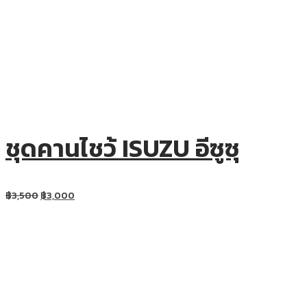
ชุดคานไชว้ ISUZU อีซูซุ
฿
3,500
฿
3,000