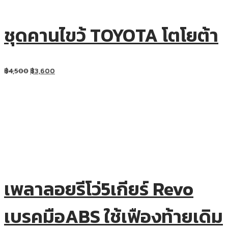
ชุดคานไขว้ TOYOTA โตโยต้า
฿
4,500
฿
3,600
เพลาลอยรีโว่5เกียร์ Revo
เบรคมือABS ใช้เฟืองท้ายเดิม