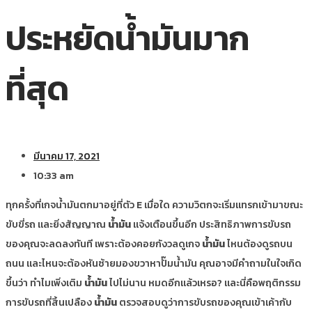
ประหยัดน้ำมันมาก
ที่สุด
มีนาคม 17, 2021
10:33 am
ทุกครั้งที่เกจน้ำมันตกมาอยู่ที่ตัว E เมื่อใด ความวิตกจะเริ่มแทรกเข้ามาขณะ
ขับขี่รถ และยิ่งสัญญาณ
น้ำมัน
แจ้งเตือนขึ้นอีก ประสิทธิภาพการขับรถ
ของคุณจะลดลงทันที เพราะต้องคอยกังวลดูเกจ
น้ำมัน
ไหนต้องดูรถบน
ถนน และไหนจะต้องหันซ้ายมองขวาหาปั๊มน้ำมัน คุณอาจมีคำถามในใจเกิด
ขึ้นว่า ทำไมเพิ่งเติม
น้ำมัน
ไปไม่นาน หมดอีกแล้วเหรอ? และนี่คือพฤติกรรม
การขับรถที่สิ้นเปลือง
น้ำมัน
ตรวจสอบดูว่าการขับรถของคุณเข้าเค้ากับ