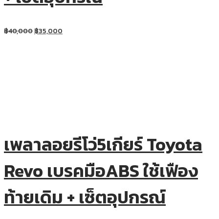
฿
40,000
฿
35,000
เพลาลอยรีโว่5เกียร์ Toyota
Revo เบรคมือABS ใช้เฟือง
ท้ายเดิม + เซ็ตอุปกรณ์