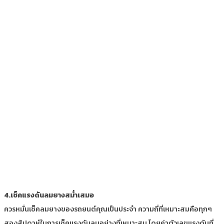
4.เช็คแรงดันลมยางสม่ำเสมอ
ควรหมั่นเช็คลมยางของรถยนต์คุณเป็นประจำ ความถี่ที่เหมาะสมคือทุกๆ
สองสัปดาห์ในการเช็คแรงดันลมอย่างที่เหมาะสม โดยค่าตัวเลขแรงดันที่