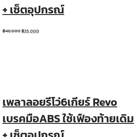
+ เซ็ตอุปกรณ์
฿
40,000
฿
35,000
เพลาลอยรีโว่6เกียร์ Revo
เบรคมือABS ใช้เฟืองท้ายเดิม
+ เซ็ตอุปกรณ์