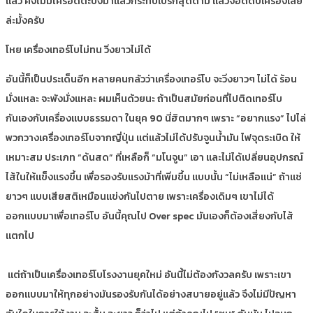
แล้ว คงไม่มีใครอัดตะบึงมาแล้วกระทืบเบรกสุดด้าม แล้วจอดดับเครื่องเลย
ล่ะมั้งครับ
โหย เครื่องเทอร์โบไม่ทน วิ่งยาวไม่ได้
อันนี้ก็เป็นประเด็นอีก หลายคนกลัวว่าเครื่องเทอร์โบ จะวิ่งยาวๆ ไม่ได้ ร้อน
มั่งแหละ จะพังมั่งแหละ ผมเห็นด้วยนะ ถ้าเป็นสมัยก่อนที่ไปติดเทอร์โบ
กันเองกับเครื่องแบบธรรมดา ในยุค 90 นี่ฮิตมากๆ เพราะ “อยากแรง” ไปไล่
พวกวางเครื่องเทอร์โบจากญี่ปุ่น แต่แล้วไม่ได้ปรับจูนน้ำมัน ไฟจุดระเบิด ให้
เหมาะสม ประเภท “ด้นสด” ที่เหลือก็ “มโนจูน” เอา และไม่ได้เปลี่ยนอุปกรณ์
ไส้ในให้แข็งแรงขึ้น เพื่อรองรับแรงม้าที่เพิ่มขึ้น แบบนั้น “ไม่เหลือแน่” ถ้าแช่
ยาวๆ แบบเสียสติเหมือนแข่งกันไปตาย เพราะเครื่องเดิมๆ เขาไม่ได้
ออกแบบมาเพื่อเทอร์โบ อันนี้คุณไป Over spec มันเองก็ต้องเสี่ยงกับไส้
แตกไป
แต่ถ้าเป็นเครื่องเทอร์โบโรงงานยุคใหม่ อันนี้ไม่ต้องกังวลครับ เพราะเขา
ออกแบบมาให้ทุกอย่างมันรองรับกันได้อย่างสบายอยู่แล้ว จึงไม่มีปัญหา