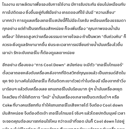
โรงงาน เขาผลิตมาเพื่อรองรับการใช้งาน มีการรับประกัน ย่อมไม่เหมือนกับ
การไปติดเอง ซึ่งขึ้นอยู่กับฝีมือช่าง เกรดของที่ใช้ มันมี “ความเสี่ยง”
มากกว่า การดูแลเครื่องเทอร์โบสมัยนี้ก็ไม่มีอะไรครับ เหมือนเครื่องธรรมดา
ทุกอย่าง แต่ถ้าเป็นรถที่แรงสักหน่อย ก็จะเพิ่มเรื่อง “คุณภาพของน้ำมัน
เครื่อง” ใช้เกรดสูงกว่าเครื่องธรรมดาหายใจเอง ถ้าเป็นพวก “ตีนถ่วงหิน” ก็
ควรจะยิ่งดูแลรักษามากขึ้น ย่นระยะเวลาการเปลี่ยนถ่ายน้ำมันเครื่องไวขึ้น
เอาน่า รักจะขับเทอร์โบ ก็ต้องดูแลเขาหน่อย
อีกอย่าง เรื่องของ “การ Cool Down” สมัยก่อน จะมีตัว “เทอร์โบไทเมอร์”
ตั้งเวลาถอยหลังดับเครื่องหลังจากที่ปิดสวิทช์กุญแจแล้ว เป็นเทรนด์ฮิตใน
ยุค 90 (บางคันไม่มีเทอร์โบ ก็ดันติดกะเขาด้วย) ทำไมต้องมี เนื่องจากถ้าวิ่ง
มาร้อนๆ แล้วดับเครื่องเลย แกนเทอร์โบมันร้อนมาก จู่ๆ น้ำมันเครื่องหยุด
ไหลเวียน ทำให้เกิดการ “ไหม้” น้ำมันเครื่องจะกลายเป็นตะกรันดำๆ หรือ
Coke ที่บางคนเรียกกัน ทำให้แกนเทอร์โบเสียหายได้ จึงต้อง Cool down
มันสักหน่อย จึงต้องติดเจ้า เทอร์โบไทเมอร์ จริงๆ แล้วโดยปกติมนุษย์ เวลา
จะจอดคุณต้องเบารถก่อนใช่ไหม กว่าจะเข้าที่จอด มันก็ Cool down ไปอยู่