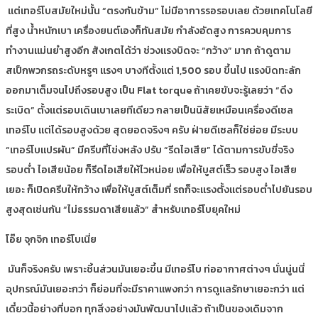
แต่เทอร์โบสมัยใหม่นั้น “ตรงกันข้าม” ไม่มีอาการรอรอบเลย ด้วยเทคโนโลยี
ที่สูง น้ำหนักเบา เครื่องยนต์เองก็ทันสมัย กำลังอัดสูง การควบคุมการ
ทำงานแม่นยำสูงอีก สังเกตได้ว่า ช่วงแรงบิดจะ “กว้าง” มาก ถ้าดูตาม
สเป็กพวกรถระดับหรูๆ แรงๆ บางทีตั้งแต่ 1,500 รอบ ขึ้นไป แรงบิดทะลัก
ออกมาเต็มจนไปถึงรอบสูง เป็น Flat torque ถ้าเคยขับจะรู้เลยว่า “ดึง
ระเบิด” ตั้งแต่รอบเดินเบาเลยทีเดียว กลายเป็นนิสัยเหมือนเครื่องดีเซล
เทอร์โบ แต่ได้รอบสูงด้วย สุดยอดจริงๆ ครับ ฝ่ายดีเซลก็ใช่ย่อย มีระบบ
“เทอร์โบแปรผัน” มีครีบที่โข่งหลัง ปรับ “รีดไอเสีย” ได้ตามการขับขี่จริง
รอบต่ำ ไอเสียน้อย ก็รีดไอเสียให้ไวหน่อย เพื่อให้บูสต์เร็ว รอบสูง ไอเสีย
เยอะ ก็เปิดครีบให้กว้าง เพื่อให้บูสต์เต็มที่ รถก็จะแรงตั้งแต่รอบต่ำไปยันรอบ
สูงสุดเช่นกัน “ไม่ธรรมดาเสียแล้ว” สำหรับเทอร์โบยุคใหม่
โอ๊ย จุกจิก เทอร์โบเนี่ย
มันก็จริงครับ เพราะชิ้นส่วนมันเยอะขึ้น มีเทอร์โบ ท่ออากาศต่างๆ นั่นนู่นนี่
อุปกรณ์มันเยอะกว่า ก็ย่อมที่จะมีราคาแพงกว่า การดูแลรักษาเยอะกว่า แต่
เดี๋ยวนี้อย่างที่บอก ทุกสิ่งอย่างมันพัฒนาไปแล้ว ถ้าเป็นของเดิมจาก