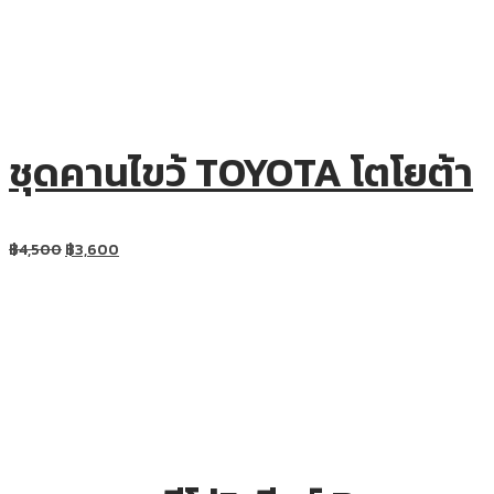
ชุดคานไขว้ TOYOTA โตโยต้า
฿
4,500
฿
3,600