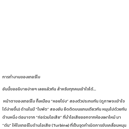
การทำงานของเทอร์โบ
อันนี้ขออธิบายง่ายๆ เลยแล้วกัน สำหรับทุกคนเข้าใจได้…
หน้าตาของเทอร์โบ ก็เหมือน “หอยโข่ง” สองตัวประกบกัน (ดูภาพจะเข้าใจ
ได้ง่ายขึ้น) ด้านในมี “ใบพัด” สองอัน ยึดติดบนแกนเดียวกัน หมุนไปด้วยกัน
ด้านหนึ่ง ต่อมาจาก “ท่อร่วมไอเสีย” ที่นำไอเสียออกจากห้องเผาไหม้ มา
“ดัน” ให้ใบเทอร์โบด้านไอเสีย (Turbine) ที่เป็นจุดกำเนิดการขับเคลื่อนหมุน