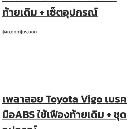
ท้ายเดิม + เซ็ตอุปกรณ์
฿
40,000
฿
35,000
เพลาลอย Toyota Vigo เบรค
มือABS ใช้เฟืองท้ายเดิม + ชุด