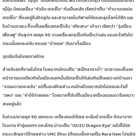
อิงกระแสฝั่ง “ญี่ปุ่น” เป็นหลักนะครับ เพราะใกล้ตัวที่สุด ตอนนั้นรถสปอร์ต
ญี่ปุ่น นิยมเครื่อง “หัวฉีด เทอร์โบ” กันเป็นหลัก เรียกว่าเป็น “ตำนานเจแปน
เทอร์โบ” ที่คงอยู่ถึงปัจจุบัน และสามารถโมดิฟายให้แรงหลุดโลกได้อีก และ
ในบ้านเราเอง ก็จะเห็นเครื่องเทอร์โบใน “เชียงกง” เข้ามา เรียกว่า “รุ่งเรื่อง
เฟื่องฟู” กันสุดๆ รถยุค 90 วางเครื่องเทอร์โบกันเป็นว่าเล่น แรงสะใจกันไป
ตอนนั้นแหละครับ กระแส “บ้าหอย” กันมาทั้งเมือง
จุดเริ่มต้นในรถขายไทย
สำหรับรถที่ขายในไทย โดยมากมักจะเป็น “สเป็กราคาต่ำ” เราอาจจะเห็นรถ
หน้าตาแบบเดียวกันในเมืองนอกนั้นมีเทอร์โบให้เล่นกันเป็นแถว แต่บ้านเรา
“ธรรมดาเถอะครับ” แต่ก็มองอีกอย่าง คนไทยโดยมากมักไม่ชอบอะไรที่
“แพง” และ “ค่าใช้จ่ายเยอะ” โดยมากก็ขับขี่ในเมือง เครื่องธรรมดาจึงเหมาะ
สมอยู่แล้ว
ในช่วงปลายยุค 90 รถกระบะ เครื่องยนต์ดีเซล จะเริ่มมี เทอร์โบ ติดมาจาก
โรงงาน ถ้ารุ่นแรกๆ ของไทย น่าจะเป็น “ISUZU Dragon Eye” แล้วก็มีรถ
กระบะสัญชาติไทยอย่าง VMC อีกนะ (ที่ตอนนี้กลายเป็น Rare item ไปแล้ว)