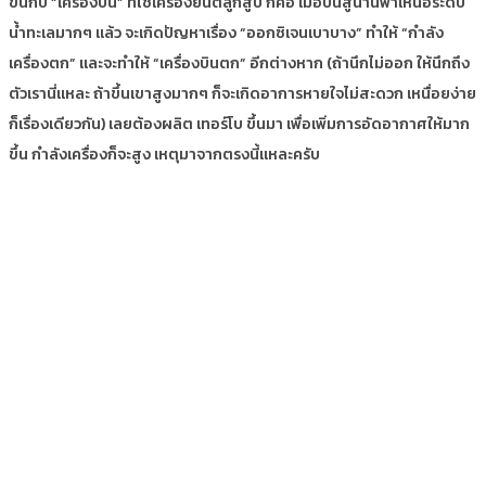
ขึ้นกับ “เครื่องบิน” ที่ใช้เครื่องยนต์ลูกสูบ ก็คือ เมื่อบินสู่น่านฟ้าเหนือระดับ
น้ำทะเลมากๆ แล้ว จะเกิดปัญหาเรื่อง “ออกซิเจนเบาบาง” ทำให้ “กำลัง
เครื่องตก” และจะทำให้ “เครื่องบินตก” อีกต่างหาก (ถ้านึกไม่ออก ให้นึกถึง
ตัวเรานี่แหละ ถ้าขึ้นเขาสูงมากๆ ก็จะเกิดอาการหายใจไม่สะดวก เหนื่อยง่าย
ก็เรื่องเดียวกัน) เลยต้องผลิต เทอร์โบ ขึ้นมา เพื่อเพิ่มการอัดอากาศให้มาก
ขึ้น กำลังเครื่องก็จะสูง เหตุมาจากตรงนี้แหละครับ