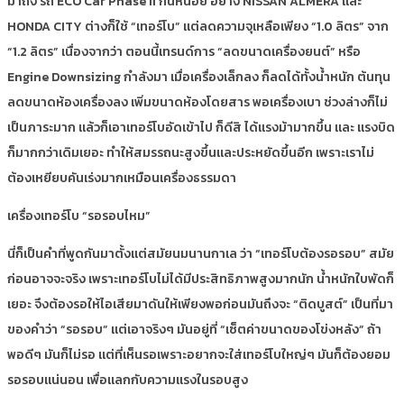
มาถึง รถ ECO Car Phase II กันหน่อย อย่าง NISSAN ALMERA และ
HONDA CITY ต่างก็ใช้ “เทอร์โบ” แต่ลดความจุเหลือเพียง “1.0 ลิตร” จาก
“1.2 ลิตร” เนื่องจากว่า ตอนนี้เทรนด์การ “ลดขนาดเครื่องยนต์” หรือ
Engine Downsizing กำลังมา เมื่อเครื่องเล็กลง ก็ลดได้ทั้งน้ำหนัก ต้นทุน
ลดขนาดห้องเครื่องลง เพิ่มขนาดห้องโดยสาร พอเครื่องเบา ช่วงล่างก็ไม่
เป็นภาระมาก แล้วก็เอาเทอร์โบอัดเข้าไป ก็ดีสิ ได้แรงม้ามากขึ้น และ แรงบิด
ก็มากกว่าเดิมเยอะ ทำให้สมรรถนะสูงขึ้นและประหยัดขึ้นอีก เพราะเราไม่
ต้องเหยียบคันเร่งมากเหมือนเครื่องธรรมดา
เครื่องเทอร์โบ “รอรอบไหม”
นี่ก็เป็นคำที่พูดกันมาตั้งแต่สมัยนมนานกาเล ว่า “เทอร์โบต้องรอรอบ” สมัย
ก่อนอาจจะจริง เพราะเทอร์โบไม่ได้มีประสิทธิภาพสูงมากนัก น้ำหนักใบพัดก็
เยอะ จึงต้องรอให้ไอเสียมาดันให้เพียงพอก่อนมันถึงจะ “ติดบูสต์” เป็นที่มา
ของคำว่า “รอรอบ” แต่เอาจริงๆ มันอยู่ที่ “เซ็ตค่าขนาดของโข่งหลัง” ถ้า
พอดีๆ มันก็ไม่รอ แต่ที่เห็นรอเพราะอยากจะใส่เทอร์โบใหญ่ๆ มันก็ต้องยอม
รอรอบแน่นอน เพื่อแลกกับความแรงในรอบสูง