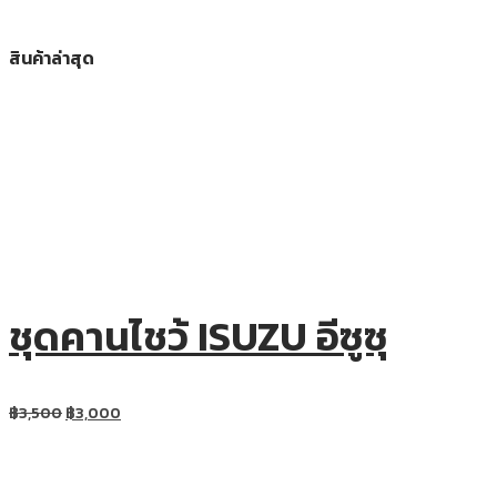
สินค้าล่าสุด
ชุดคานไชว้ ISUZU อีซูซุ
฿
3,500
฿
3,000