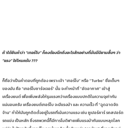
ถ้ าได้ยินคำว่า “เทอร์โบ” ก็คงต้องนึกถึงอะไรสักอย่างที่มันมีนิยามสั้นๆ ว่า
“แรง” ใช่ไหมครับ ???
ก็ถือว่าเป็นคำตอบที่ถูกต้อง เพราะเจ้า “เทอร์โบ” หรือ “Turbo” ชื่อเต็มๆ
ของมัน คือ “เทอร์โบชาร์จเจอร์” นั้น จะทำหน้าที่ “อัดอากาศ” เข้าสู่
เครื่องยนต์ เพื่อเพิ่มพลังให้รุนแรงกว่าเครื่องแบบปกติในความจุเท่ากัน
แน่นอนครับ เครื่องยนต์เทอร์โบ จะมีแรงม้า และ ความเร็ว ที่ “ฉูดฉาดจัด
จ้าน” ทำให้มันถูกติดตั้งอยู่ในรถที่เน้นความแรง เช่น ซูเปอร์คาร์ รถสปอร์ต
รถแข่ง เป็นหลัก ซึ่งรถพวกนี้ก็มีการโมดิฟายเพิ่มแรงม้ากันแบบหลุดโลก