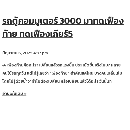
รถตู้คอมมูเตอร์ 3000 มาทดเฟือง
ท้าย ทดเฟืองเกียร์5
มิถุนายน 6, 2025
4:37 pm
🚗 เฟืองท้ายคืออะไร? เปลี่ยนแล้วรถแรงขึ้น ประหยัดขึ้นจริงไหม? หลาย
คนใช้รถทุกวัน แต่ไม่รู้เลยว่า “เฟืองท้าย” สำคัญแค่ไหน บางคนเปลี่ยนไป
โดยไม่รู้ด้วยซ้ำว่าทำไมต้องเปลี่ยน หรือเปลี่ยนแล้วได้อะไร วันนี้เรา
อ่านเพิ่มเติม »