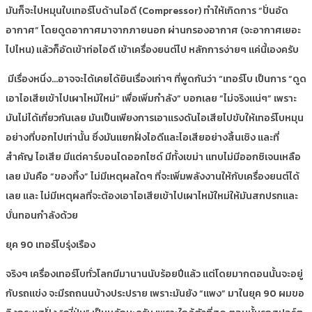
มันก็จะไปหมุนใบเทอร์โบด้านไอดี (Compressor) ทำให้เกิดการ “ปั่นอัด
อากาศ” โดยดูดอากาศมาจากภายนอก ผ่านกรองอากาศ (จะอากาศเยอะ
ไปไหน) แล้วก็อัดเข้าท่อไอดี เข้าเครื่องยนต์ไป หลักการง่ายๆ แค่นี้เองครับ
มีเรื่องหนึ่ง…อาจจะได้เคยได้ยินเรื่องเก่าๆ ที่พูดกันว่า “เทอร์โบ เป็นการ “ดูด
เอาไอเสียเข้าไปเผาไหม้ใหม่” เพื่อเพิ่มกำลัง” บอกเลย “ไม่จริงแน่ๆ” เพราะ
มันไม่ได้เกี่ยวกันเลย มันเป็นเพียงการเอาแรงดันไอเสียไปขับให้เทอร์โบหมุน
อย่างที่บอกไปเท่านั้น ซึ่งมันแยกฝั่งไอดีและไอเสียอย่างสิ้นเชิง และที่
สำคัญ ไอเสีย มีแต่คาร์บอนไดออกไซด์ มีทั้งเขม่า แทบไม่มีออกซิเจนเหลือ
เลย มันคือ “ของทิ้ง” ไม่มีเหตุผลใดๆ ที่จะเพิ่มพลังงานให้กับเครื่องยนต์ได้
เลย และ ไม่มีเหตุผลที่จะต้องเอาไอเสียเข้าไปเผาไหม้ใหม่ให้มันสกปรกและ
บั่นทอนกำลังด้วย
ยุค 90 เทอร์โบรุ่งเรือง
จริงๆ เครื่องเทอร์โบทั่วโลกมีมานานนับร้อยปีแล้ว แต่โดยมากตอนนั้นจะอยู่
กับรถแข่ง จะมีรถถนนบ้างประปราย เพราะมันยัง “แพง” มาในยุค 90 ผมขอ