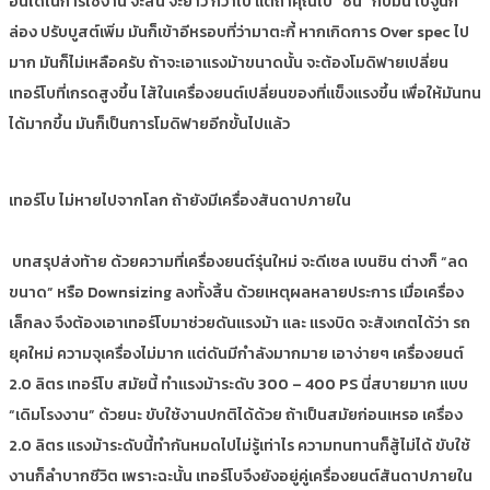
อันใดในการใช้งาน จะสั้น จะยาว ก็ว่าไป แต่ถ้าคุณไป “ซน” กับมัน ไปจูนก
ล่อง ปรับบูสต์เพิ่ม มันก็เข้าอีหรอบที่ว่ามาตะกี้ หากเกิดการ Over spec ไป
มาก มันก็ไม่เหลือครับ ถ้าจะเอาแรงม้าขนาดนั้น จะต้องโมดิฟายเปลี่ยน
เทอร์โบที่เกรดสูงขึ้น ไส้ในเครื่องยนต์เปลี่ยนของที่แข็งแรงขึ้น เพื่อให้มันทน
ได้มากขึ้น มันก็เป็นการโมดิฟายอีกขั้นไปแล้ว
เทอร์โบ ไม่หายไปจากโลก ถ้ายังมีเครื่องสันดาปภายใน
บทสรุปส่งท้าย ด้วยความที่เครื่องยนต์รุ่นใหม่ จะดีเซล เบนซิน ต่างก็ “ลด
ขนาด” หรือ Downsizing ลงทั้งสิ้น ด้วยเหตุผลหลายประการ เมื่อเครื่อง
เล็กลง จึงต้องเอาเทอร์โบมาช่วยดันแรงม้า และ แรงบิด จะสังเกตได้ว่า รถ
ยุคใหม่ ความจุเครื่องไม่มาก แต่ดันมีกำลังมากมาย เอาง่ายๆ เครื่องยนต์
2.0 ลิตร เทอร์โบ สมัยนี้ ทำแรงม้าระดับ 300 – 400 PS นี่สบายมาก แบบ
“เดิมโรงงาน” ด้วยนะ ขับใช้งานปกติได้ด้วย ถ้าเป็นสมัยก่อนเหรอ เครื่อง
2.0 ลิตร แรงม้าระดับนี้ทำกันหมดไปไม่รู้เท่าไร ความทนทานก็สู้ไม่ได้ ขับใช้
งานก็ลำบากชีวิต เพราะฉะนั้น เทอร์โบจึงยังอยู่คู่เครื่องยนต์สันดาปภายใน