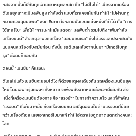
หลังจากนั้นก็มีกันทุกเจ้าเลย เหตุผลหลัก คือ “ไม่มีไม่ได้” เนื่องจากเครื่อง
ดีเซลยุคเก่าจะมีมลพิษสูง กำลังต่ำ แบบที่เราเคยเห็นกัน ทำให้ “ไม่ผ่านกฏ
หมายควบคุมมลพิษ” พวก Euro ทั้งหลายนั่นแหละ สิ่งหนึ่งที่ทำได้ คือ “การ
ใช้เทอร์โบ” เพื่อให้ “การเผาไหม้หมดจด” มลพิษต่ำ รวมไปถึง “เพิ่มกำลัง
เครื่องยนต์” สังเกตุว่าพวกเครื่อง “คอมมอนเรล” ถึงได้แรงและประหยัดกัน
แบบคนละเรื่องกับสมัยก่อน ดังนั้น รถดีเซลหลังจากนั้นมา “มีเทอร์โบทุก
รุ่น” ซึ่งคนก็ชอบกัน
ตอนนี้ “เบนซิน” ก็แรงนะ
ดีเซลไปแล้ว เบนซินจะยอมได้ไง ก็ด้วยเหตุผลเดียวกัน รถเครื่องเบนซินยุค
ใหม่ โดยเฉพาะรุ่นแพงๆ ทั้งหลาย จะพึ่งพลังจากหอยซิ่งพวกนี้เช่นกัน สิ่ง
หนึ่งที่เครื่องเบนซินต้องการ คือ “แรงม้า” ในการทำความเร็ว และที่สำคัญ
“แรงบิด” ที่เพิ่มมากขึ้น ซึ่งเครื่องเบนซิน จะมีจุดอ่อนในด้านแรงบิดที่น้อย
กว่าเครื่องดีเซล เลยเอาเทอร์โบมาแก้ ทำให้อัตราเร่งฉูดฉาดแตกต่างคนละ
โลก