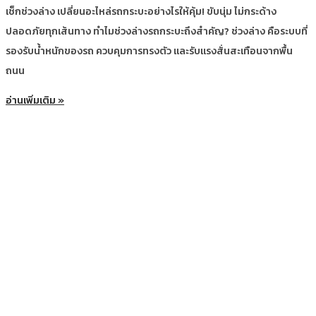
เช็กช่วงล่าง เปลี่ยนอะไหล่รถกระบะอย่างไรให้คุ้ม! ขับนุ่ม ไม่กระด้าง
ปลอดภัยทุกเส้นทาง ทำไมช่วงล่างรถกระบะถึงสำคัญ? ช่วงล่าง คือระบบที่
รองรับน้ำหนักของรถ ควบคุมการทรงตัว และรับแรงสั่นสะเทือนจากพื้น
ถนน
อ่านเพิ่มเติม »