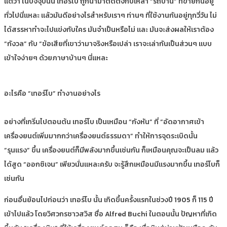
แต่ว่า ในปัจจุบันนี้ เทอร์โบ ถูกนำมาติดตั้งกับเหล่า “รถบ้าน” ที่ขายกันอยู่
ทั่วไปนี่แหละ แล้วมันดีอย่างไรสำหรับเราๆ ท่านๆ ที่ใช้งานกันอยู่ทุกวี่วัน ไม่
ได้สรรหาทำจะไปแข่งกับใคร มันจำเป็นหรือไม่ และ มันจะส่งผลให้เราต้อง
“กังวล” กับ “ข้อเสียที่เขาว่ามาจริงหรือเปล่า เราจะเล่ากันเป็นส่วนๆ แบบ
เข้าใจง่ายๆ ด้วยภาษาบ้านๆ นี่แหละ
อะไรคือ “เทอร์โบ” ทำงานอย่างไร
อย่างที่เกริ่นไปตอนต้น เทอร์โบ เป็นเหมือน “กังหัน” ที่ “อัดอากาศเข้า
เครื่องยนต์เพิ่มมากกว่าเครื่องยนต์ธรรมดา” ทำให้การจุดระเบิดนั้น
“รุนแรง” ขึ้น เครื่องยนต์ก็มีพลังมากขึ้นเช่นกัน ก็เหมือนคุณจะเป็นลม แล้ว
ได้สูด “ออกซิเจน” เพียวนั่นแหละครับ จะรู้สึกเหมือนมีแรงมากขึ้น เทอร์โบก็
เช่นกัน
ก่อนอื่นย้อนไปก่อนว่า เทอร์โบ นั้น เกิดขึ้นครั้งแรกในช่วงปี 1905 ก็ 115 ปี
เข้าไปแล้ว โดยวิศวกรชาวสวิส ชื่อ Alfred Buchi ในตอนนั้น ปัญหาที่เกิด