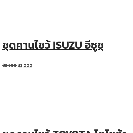
ชุดคานไชว้ ISUZU อีซูซุ
฿
3,500
฿
3,000