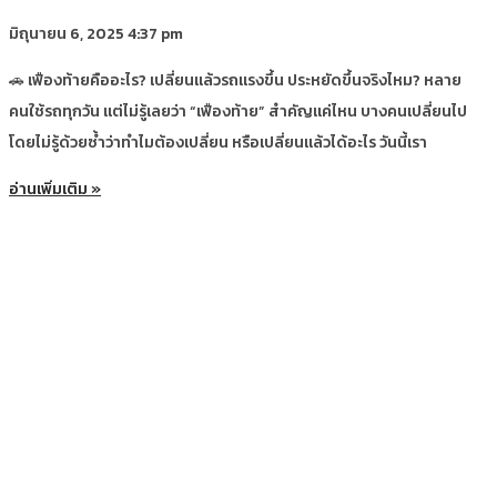
มิถุนายน 6, 2025
4:37 pm
🚗 เฟืองท้ายคืออะไร? เปลี่ยนแล้วรถแรงขึ้น ประหยัดขึ้นจริงไหม? หลาย
คนใช้รถทุกวัน แต่ไม่รู้เลยว่า “เฟืองท้าย” สำคัญแค่ไหน บางคนเปลี่ยนไป
โดยไม่รู้ด้วยซ้ำว่าทำไมต้องเปลี่ยน หรือเปลี่ยนแล้วได้อะไร วันนี้เรา
อ่านเพิ่มเติม »