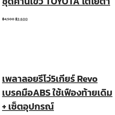
ชุดคานไขว้ TOYOTA โตโยต้า
฿
4,500
฿
3,600
เพลาลอยรีโว่5เกียร์ Revo
เบรคมือABS ใช้เฟืองท้ายเดิม
+ เซ็ตอุปกรณ์