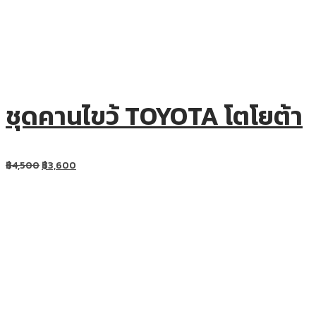
ชุดคานไขว้ TOYOTA โตโยต้า
฿
4,500
฿
3,600