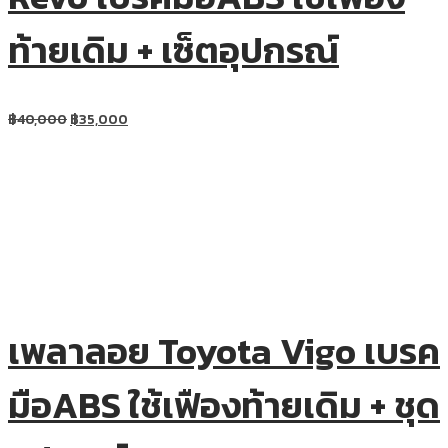
ท้ายเดิม + เซ็ตอุปกรณ์
฿
40,000
฿
35,000
เพลาลอย Toyota Vigo เบรค
มือABS ใช้เฟืองท้ายเดิม + ชุด