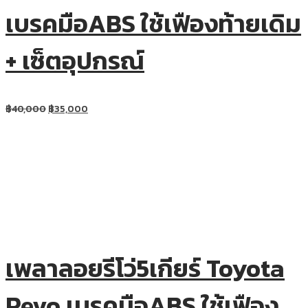
เบรคมือABS ใช้เฟืองท้ายเดิม
+ เซ็ตอุปกรณ์
฿
40,000
฿
35,000
เพลาลอยรีโว่5เกียร์ Toyota
Revo เบรคมือABS ใช้เฟือง