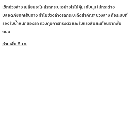
เช็กช่วงล่าง เปลี่ยนอะไหล่รถกระบะอย่างไรให้คุ้ม! ขับนุ่ม ไม่กระด้าง
ปลอดภัยทุกเส้นทาง ทำไมช่วงล่างรถกระบะถึงสำคัญ? ช่วงล่าง คือระบบที่
รองรับน้ำหนักของรถ ควบคุมการทรงตัว และรับแรงสั่นสะเทือนจากพื้น
ถนน
อ่านเพิ่มเติม »