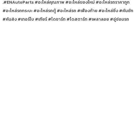
.#ENAutoParts #อะไหล่คุณภาพ #อะไหล่ของใหม่ #อะไหล่รถราคาถูก
#อะไหล่รถกระบะ #อะไหล่รถตู้ #อะไหล่รถ #เฟืองท้าย #อะไหล่ซิ่ง #คันชัก
#คันส่ง #เทอร์โบ #เกียร์ #ไดชาร์ท #ไดสตาร์ท #เพลาลอย #อู่ซ่อมรถ