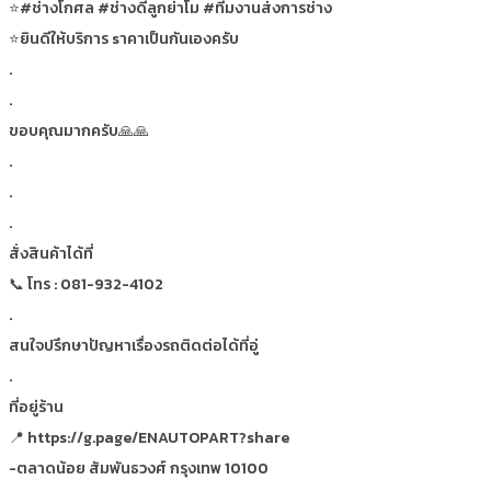
⭐#ช่างโกศล #ช่างดีลูกย่าโม #ทีมงานส่งการช่าง
⭐ยินดีให้บริการ sาคาเป็นกันเองครับ
.
.
ขอบคุณมากครับ🙏🙏
.
.
.
สั่งสินค้าได้ที่
📞 โทร : 081-932-4102
.
สนใจปรึกษาปัญหาเรื่องรถติดต่อได้ที่อู่
.
ที่อยู่ร้าน
📍 https://g.page/ENAUTOPART?share
-ตลาดน้อย สัมพันธวงศ์ กรุงเทพ 10100