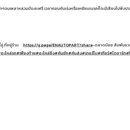
ๆจนเพลาหลวมมีระยะฟรี เวลาถอนคันเร่งหรือเหยียบเบรคก็จะมีเสียงไม่พึงปร
ที่อยู่ร้าน
https://g.page/ENAUTOPART?share
-ตลาดน้อย สัมพันธวง
อะไหล่รถ
#เฟืองท้าย
#อะไหล่ซิ่ง
#คันชัก
#คันส่ง
#เทอร์โบ
#เกียร์
#ไดชาร์ท
#