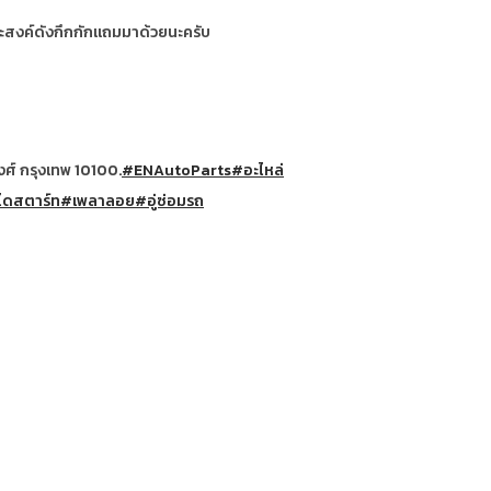
ะสงค์ดังกึกกักแถมมาด้วยนะครับ
ศ์ กรุงเทพ 10100.
#ENAutoParts
#อะไหล่
ไดสตาร์ท
#เพลาลอย
#อู่ซ่อมรถ