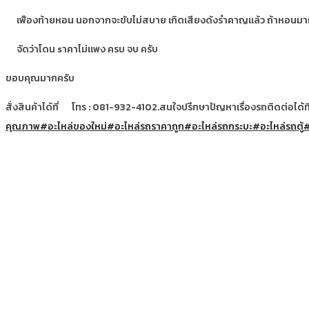
เฟืองท้ายหอน นอกจากจะขับไม่สบาย เกิดเสียงดังรำคาญแล้ว ถ้าหอนมาก
จัดว่าโดน sาคาไม่แพง ครบ จบ ครับ
ขอบคุณมากครับ
สั่งสินค้าได้ที่
โทร : 081-932-4102.สนใจปรึกษาปัญหาเรื่องรถติดต่อได้ที่อู่.
คุณภาพ
#อะไหล่ของใหม่
#อะไหล่รถราคาถูก
#อะไหล่รถกระบะ
#อะไหล่รถตู้
#