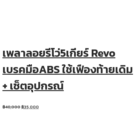
เพลาลอยรีโว่5เกียร์ Revo
เบรคมือABS ใช้เฟืองท้ายเดิม
+ เซ็ตอุปกรณ์
฿
40,000
฿
35,000