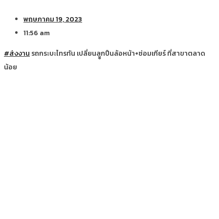
พฤษภาคม 19, 2023
11:56 am
#ส่งงาน
รถกระบะไทรทัน เปลี่ยนลููกปืนล้อหน้า+ซ่อมเกียร์ ที่สาขาตลาด
น้อย