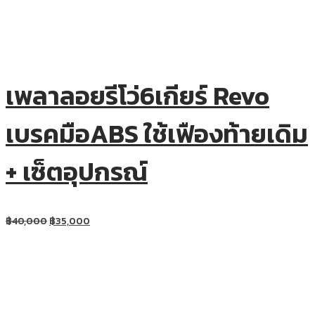
เพลาลอยรีโว่6เกียร์ Revo
เบรคมือABS ใช้เฟืองท้ายเดิม
+ เซ็ตอุปกรณ์
฿
40,000
฿
35,000