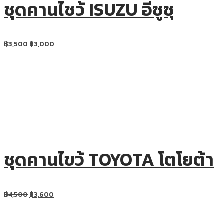
ชุดคานไชว้ ISUZU อีซูซุ
฿
3,500
฿
3,000
ชุดคานไขว้ TOYOTA โตโยต้า
฿
4,500
฿
3,600