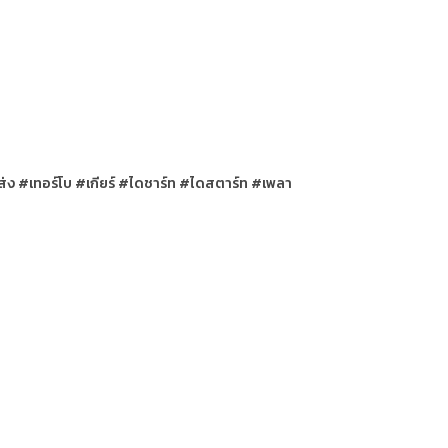
ส่ง #เทอร์โบ #เกียร์ #ไดชาร์ท #ไดสตาร์ท #เพลา