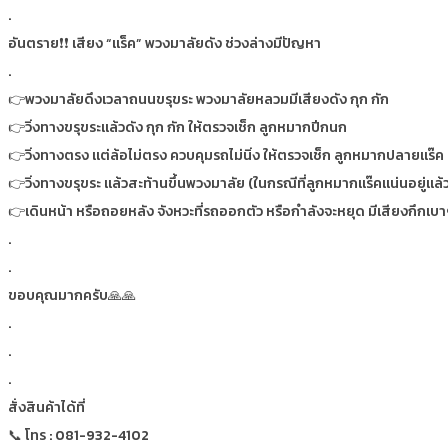
.
อันตราย❗❗ เสียง “แร็ค” พวงมาลัยดัง ช่วงล่างมีปัญหา
.
👉พวงมาลัยดึงเวลาถนนขรุขระ พวงมาลัยหลวมมีเสียงดัง กุก กัก
👉วิ่งทางขรุขระแล้วดัง กุก กัก ให้ตรวจเช็ก ลูกหมากปีกนก
👉วิ่งทางตรง แต่ล้อไม่ตรง ควบคุมรถไม่นิ่ง ให้ตรวจเช็ก ลูกหมากปลายแร๊ค
👉วิ่งทางขรุขระ แล้วสะท้านขึ้นพวงมาลัย (ในกรณีที่ลูกหมากแร๊คแน่นอยู่แล้ว
👉เดินหน้า หรือถอยหลัง จังหวะที่รถออกตัว หรือกำลังจะหยุด มีเสียงกึกเบ
.
.
ขอบคุณมากครับ🙏🙏
.
.
.
สั่งสินค้าได้ที่
📞 โทร : 081-932-4102