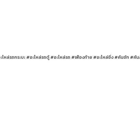
่รถกระบะ #อะไหล่รถตู้ #อะไหล่รถ #เฟืองท้าย #อะไหล่ซิ่ง #คันชัก #คัน