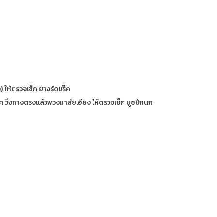
) ให้ตรวจเช็ก ยางรัดแร๊ค
าๆ วิ่งทางตรงแล้วพวงมาลัยเอียง ให้ตรวจเช็ก บูชปีกนก