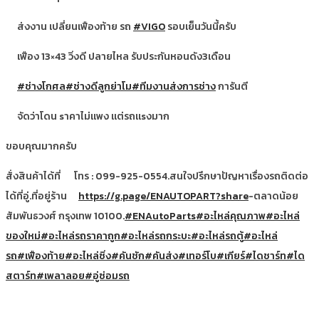
ส่งงาน เปลี่ยนเฟืองท้าย รถ
#VIGO
รอบเย็นวันนี้ครับ
เฟือง 13×43 วิ่งดี ปลายไหล รับประกันหอนดัง3เดือน
#ช่างโกศล
#ช่างดีลูกย่าโม
#ทีมงานส่งการช่าง
การันตี
จัดว่าโดน sาคาไม่แพง แต่รถแsงมาก
ขอบคุณมากครับ
สั่งสินค้าได้ที่
โทร : 099-925-0554.สนใจปรึกษาปัญหาเรื่องรถติดต่อ
ได้ที่อู่.ที่อยู่ร้าน
https://g.page/ENAUTOPART?share
-ตลาดน้อย
สัมพันธวงศ์ กรุงเทพ 10100.
#ENAutoParts
#อะไหล่คุณภาพ
#อะไหล่
ของใหม่
#อะไหล่รถราคาถูก
#อะไหล่รถกระบะ
#อะไหล่รถตู้
#อะไหล่
รถ
#เฟืองท้าย
#อะไหล่ซิ่ง
#คันชัก
#คันส่ง
#เทอร์โบ
#เกียร์
#ไดชาร์ท
#ได
สตาร์ท
#เพลาลอย
#อู่ซ่อมรถ