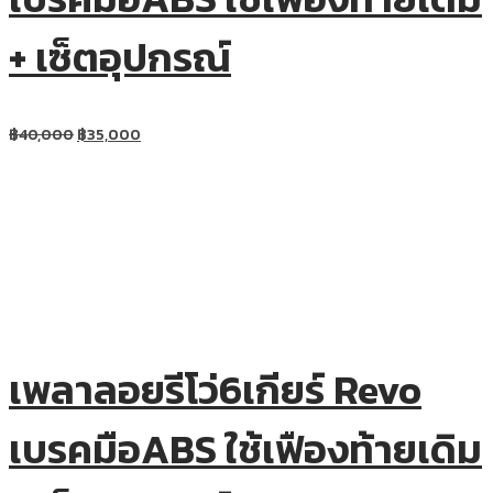
+ เซ็ตอุปกรณ์
฿
40,000
฿
35,000
เพลาลอยรีโว่6เกียร์ Revo
เบรคมือABS ใช้เฟืองท้ายเดิม