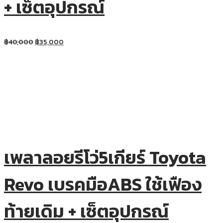
+ เซ็ตอุปกรณ์
฿
40,000
฿
35,000
เพลาลอยรีโว่5เกียร์ Toyota
Revo เบรคมือABS ใช้เฟือง
ท้ายเดิม + เซ็ตอุปกรณ์