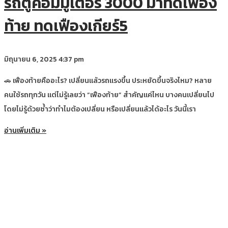
รถตู้คอมมูเตอร์ 3000 มาทดเฟือง
ท้าย ทดเฟืองเกียร์5
มิถุนายน 6, 2025
4:37 pm
🚗 เฟืองท้ายคืออะไร? เปลี่ยนแล้วรถแรงขึ้น ประหยัดขึ้นจริงไหม? หลาย
คนใช้รถทุกวัน แต่ไม่รู้เลยว่า “เฟืองท้าย” สำคัญแค่ไหน บางคนเปลี่ยนไป
โดยไม่รู้ด้วยซ้ำว่าทำไมต้องเปลี่ยน หรือเปลี่ยนแล้วได้อะไร วันนี้เรา
อ่านเพิ่มเติม »