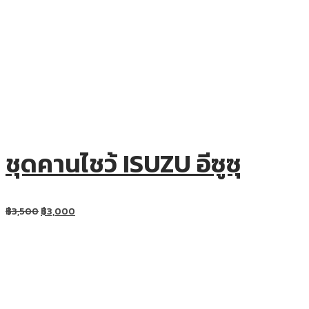
ชุดคานไชว้ ISUZU อีซูซุ
฿
3,500
฿
3,000