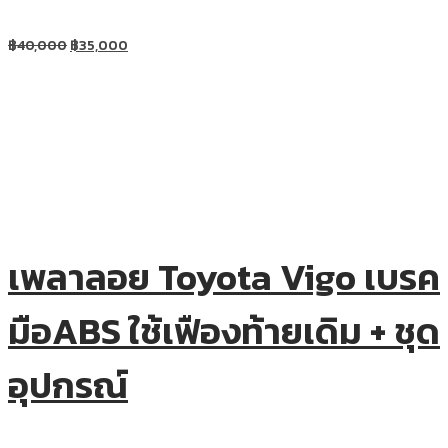
฿
40,000
฿
35,000
เพลาลอย Toyota Vigo เบรค
มือABS ใช้เฟืองท้ายเดิม + ชุด
อุปกรณ์