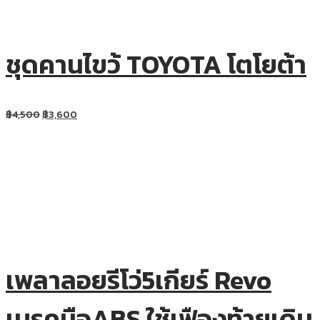
ชุดคานไขว้ TOYOTA โตโยต้า
฿
4,500
฿
3,600
เพลาลอยรีโว่5เกียร์ Revo
เบรคมือABS ใช้เฟืองท้ายเดิม