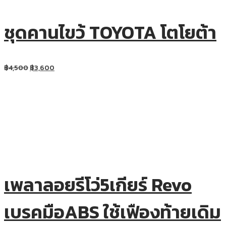
ชุดคานไขว้ TOYOTA โตโยต้า
฿
4,500
฿
3,600
เพลาลอยรีโว่5เกียร์ Revo
เบรคมือABS ใช้เฟืองท้ายเดิม