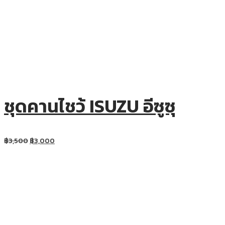
ชุดคานไชว้ ISUZU อีซูซุ
฿
3,500
฿
3,000