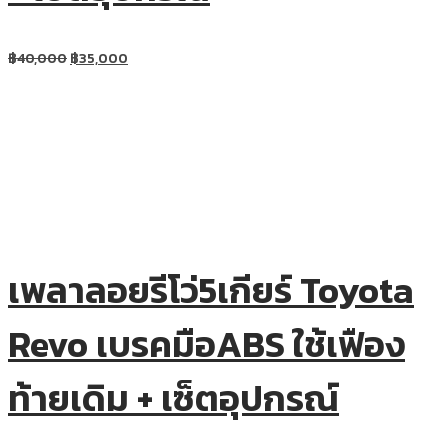
฿
40,000
฿
35,000
เพลาลอยรีโว่5เกียร์ Toyota
Revo เบรคมือABS ใช้เฟือง
ท้ายเดิม + เซ็ตอุปกรณ์