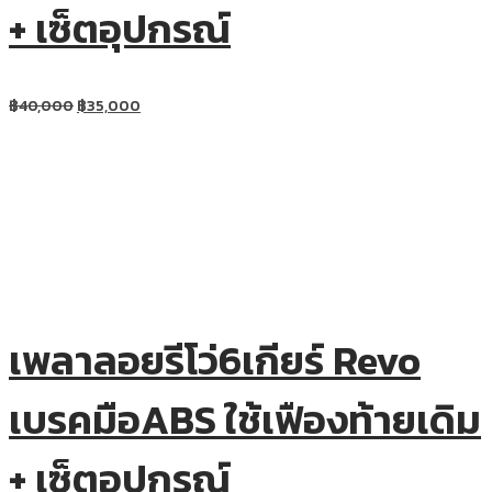
+ เซ็ตอุปกรณ์
฿
40,000
฿
35,000
เพลาลอยรีโว่6เกียร์ Revo
เบรคมือABS ใช้เฟืองท้ายเดิม
+ เซ็ตอุปกรณ์