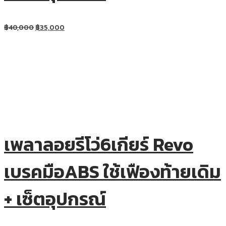
฿
40,000
฿
35,000
เพลาลอยรีโว่6เกียร์ Revo
เบรคมือABS ใช้เฟืองท้ายเดิม
+ เซ็ตอุปกรณ์