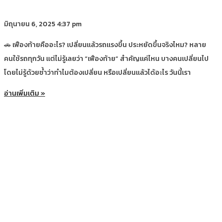
มิถุนายน 6, 2025
4:37 pm
🚗 เฟืองท้ายคืออะไร? เปลี่ยนแล้วรถแรงขึ้น ประหยัดขึ้นจริงไหม? หลาย
คนใช้รถทุกวัน แต่ไม่รู้เลยว่า “เฟืองท้าย” สำคัญแค่ไหน บางคนเปลี่ยนไป
โดยไม่รู้ด้วยซ้ำว่าทำไมต้องเปลี่ยน หรือเปลี่ยนแล้วได้อะไร วันนี้เรา
อ่านเพิ่มเติม »