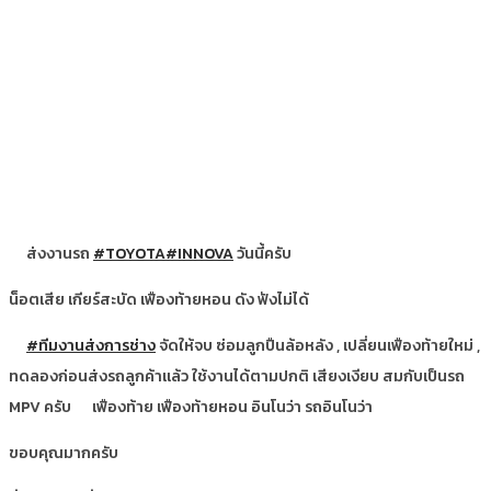
ส่งงานรถ
#TOYOTA
#INNOVA
วันนี้ครับ
น็อตเสีย เกียร์สะบัด เฟืองท้ายหอน ดัง ฟังไม่ได้
#ทีมงานส่งการช่าง
จัดให้จบ ซ่อมลูกปืนล้อหลัง , เปลี่ยนเฟืองท้ายใหม่ ,
ทดลองก่อนส่งรถลูกค้าแล้ว ใช้งานได้ตามปกติ เสียงเงียบ สมกับเป็นรถ
MPV ครับ
เฟืองท้าย เฟืองท้ายหอน อินโนว่า รถอินโนว่า
ขอบคุณมากครับ