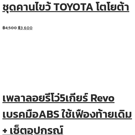
ชุดคานไขว้ TOYOTA โตโยต้า
฿
4,500
฿
3,600
เพลาลอยรีโว่5เกียร์ Revo
เบรคมือABS ใช้เฟืองท้ายเดิม
+ เซ็ตอุปกรณ์