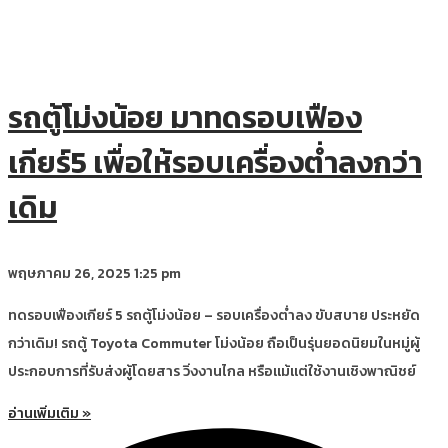
รถตู้โม่งน้อย มาทดรอบเฟือง
เกียร์5 เพื่อให้รอบเครื่องต่ำลงกว่า
เดิม
พฤษภาคม 26, 2025
1:25 pm
ทดรอบเฟืองเกียร์ 5 รถตู้โม่งน้อย – รอบเครื่องต่ำลง ขับสบาย ประหยัด
กว่าเดิม! รถตู้ Toyota Commuter โม่งน้อย ถือเป็นรุ่นยอดนิยมในหมู่ผู้
ประกอบการที่รับส่งผู้โดยสาร วิ่งงานไกล หรือแม้แต่ใช้งานเชิงพาณิชย์
อ่านเพิ่มเติม »