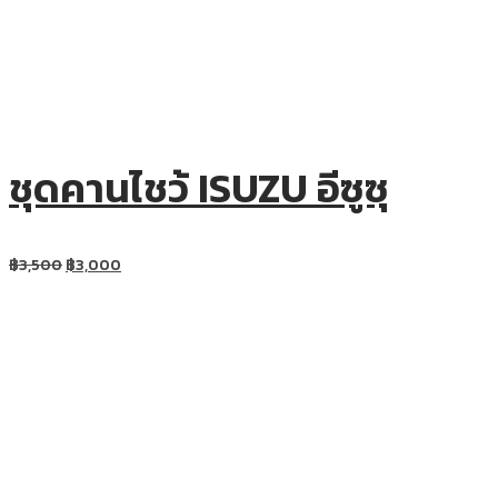
ชุดคานไชว้ ISUZU อีซูซุ
฿
3,500
฿
3,000