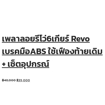
เพลาลอยรีโว่6เกียร์ Revo
เบรคมือABS ใช้เฟืองท้ายเดิม
+ เซ็ตอุปกรณ์
฿
40,000
฿
35,000