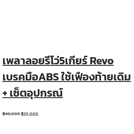
เพลาลอยรีโว่5เกียร์ Revo
เบรคมือABS ใช้เฟืองท้ายเดิม
+ เซ็ตอุปกรณ์
฿
40,000
฿
35,000