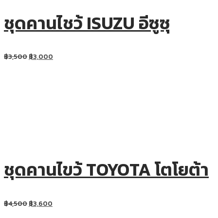
ชุดคานไชว้ ISUZU อีซูซุ
฿
3,500
฿
3,000
ชุดคานไขว้ TOYOTA โตโยต้า
฿
4,500
฿
3,600