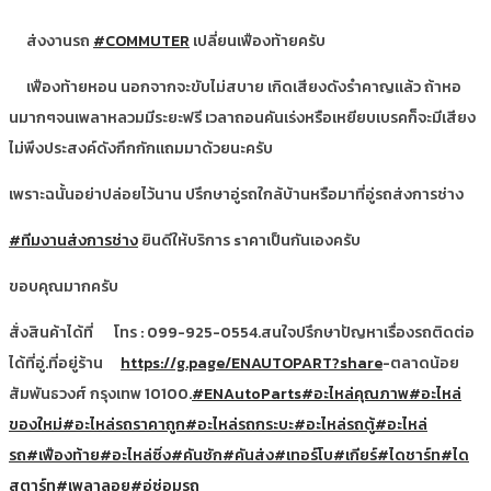
ส่งงานรถ
#COMMUTER
เปลี่ยนเฟืองท้ายครับ
เฟืองท้ายหอน นอกจากจะขับไม่สบาย เกิดเสียงดังรำคาญแล้ว ถ้าหอ
นมากๆจนเพลาหลวมมีระยะฟรี เวลาถอนคันเร่งหรือเหยียบเบรคก็จะมีเสียง
ไม่พึงประสงค์ดังกึกกักแถมมาด้วยนะครับ
เพราะฉนั้นอย่าปล่อยไว้นาน ปรึกษาอู่รถใกล้บ้านหรือมาที่อู่รถส่งการช่าง
#ทีมงานส่งการช่าง
ยินดีให้บริการ sาคาเป็นกันเองครับ
ขอบคุณมากครับ
สั่งสินค้าได้ที่
โทร : 099-925-0554.สนใจปรึกษาปัญหาเรื่องรถติดต่อ
ได้ที่อู่.ที่อยู่ร้าน
https://g.page/ENAUTOPART?share
-ตลาดน้อย
สัมพันธวงศ์ กรุงเทพ 10100.
#ENAutoParts
#อะไหล่คุณภาพ
#อะไหล่
ของใหม่
#อะไหล่รถราคาถูก
#อะไหล่รถกระบะ
#อะไหล่รถตู้
#อะไหล่
รถ
#เฟืองท้าย
#อะไหล่ซิ่ง
#คันชัก
#คันส่ง
#เทอร์โบ
#เกียร์
#ไดชาร์ท
#ได
สตาร์ท
#เพลาลอย
#อู่ซ่อมรถ