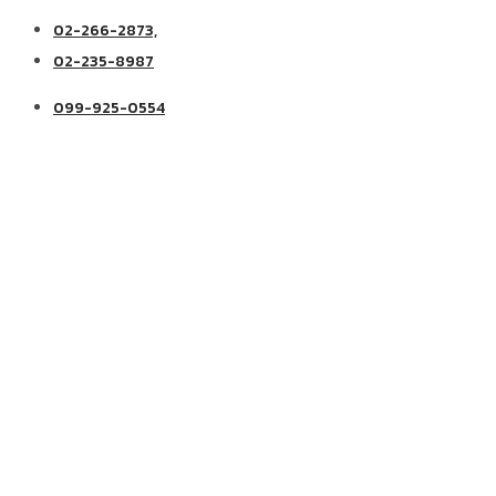
02-266-2873,
02-235-8987
099-925-0554