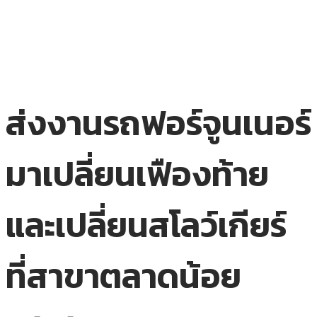
ส่งงานรถฟอร์จูนเนอร์
มาเปลี่ยนเฟืองท้าย
และเปลี่ยนสโลว์เกียร์
ที่สาขาตลาดน้อย