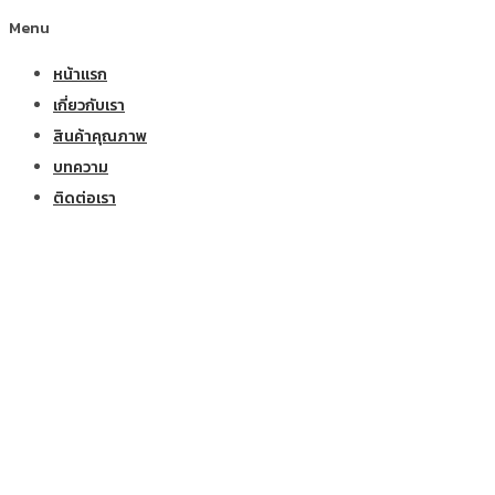
Menu
หน้าแรก
เกี่ยวกับเรา
สินค้าคุณภาพ
บทความ
ติดต่อเรา