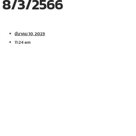
8/3/2566
มีนาคม 10, 2023
11:24 am