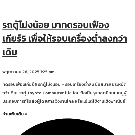
รถตู้โม่งน้อย มาทดรอบเฟือง
เกียร์5 เพื่อให้รอบเครื่องต่ำลงกว่า
เดิม
พฤษภาคม 26, 2025
1:25 pm
ทดรอบเฟืองเกียร์ 5 รถตู้โม่งน้อย – รอบเครื่องต่ำลง ขับสบาย ประหยัด
กว่าเดิม! รถตู้ Toyota Commuter โม่งน้อย ถือเป็นรุ่นยอดนิยมในหมู่ผู้
ประกอบการที่รับส่งผู้โดยสาร วิ่งงานไกล หรือแม้แต่ใช้งานเชิงพาณิชย์
อ่านเพิ่มเติม »