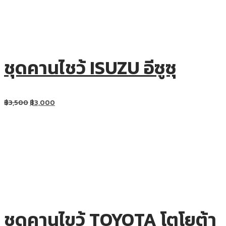
ชุดคานไชว้ ISUZU อีซูซุ
฿
3,500
฿
3,000
ชุดคานไขว้ TOYOTA โตโยต้า