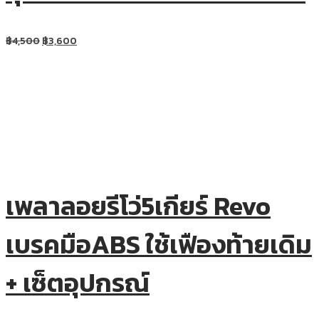
฿
4,500
฿
3,600
เพลาลอยรีโว่5เกียร์ Revo
เบรคมือABS ใช้เฟืองท้ายเดิม
+ เซ็ตอุปกรณ์