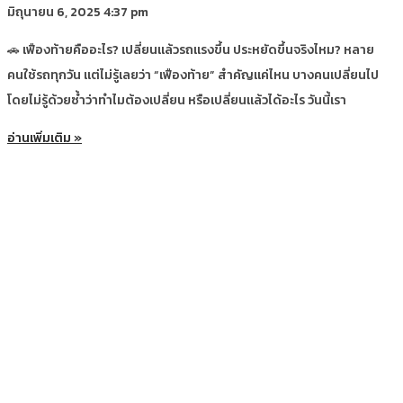
มิถุนายน 6, 2025
4:37 pm
🚗 เฟืองท้ายคืออะไร? เปลี่ยนแล้วรถแรงขึ้น ประหยัดขึ้นจริงไหม? หลาย
คนใช้รถทุกวัน แต่ไม่รู้เลยว่า “เฟืองท้าย” สำคัญแค่ไหน บางคนเปลี่ยนไป
โดยไม่รู้ด้วยซ้ำว่าทำไมต้องเปลี่ยน หรือเปลี่ยนแล้วได้อะไร วันนี้เรา
อ่านเพิ่มเติม »