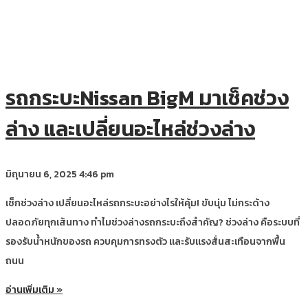
รถกระบะNissan BigM มาเช็คช่วง
ล่าง และเปลี่ยนอะไหล่ช่วงล่าง
มิถุนายน 6, 2025
4:46 pm
เช็กช่วงล่าง เปลี่ยนอะไหล่รถกระบะอย่างไรให้คุ้ม! ขับนุ่ม ไม่กระด้าง
ปลอดภัยทุกเส้นทาง ทำไมช่วงล่างรถกระบะถึงสำคัญ? ช่วงล่าง คือระบบที่
รองรับน้ำหนักของรถ ควบคุมการทรงตัว และรับแรงสั่นสะเทือนจากพื้น
ถนน
อ่านเพิ่มเติม »