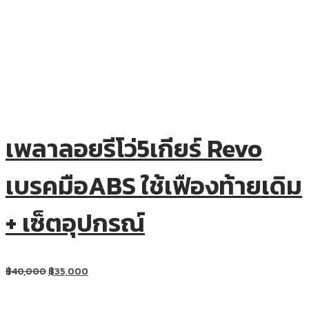
เพลาลอยรีโว่5เกียร์ Revo
เบรคมือABS ใช้เฟืองท้ายเดิม
+ เซ็ตอุปกรณ์
฿
40,000
฿
35,000