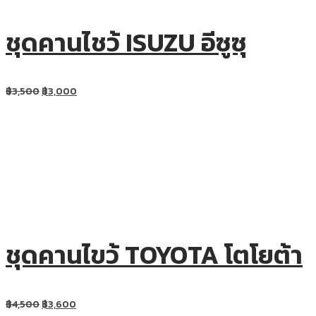
ชุดคานไชว้ ISUZU อีซูซุ
฿
3,500
฿
3,000
ชุดคานไขว้ TOYOTA โตโยต้า
฿
4,500
฿
3,600