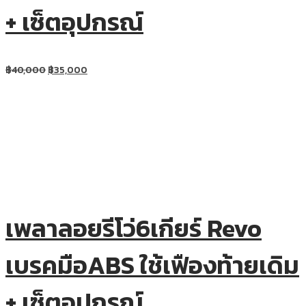
+ เซ็ตอุปกรณ์
฿
40,000
฿
35,000
เพลาลอยรีโว่6เกียร์ Revo
เบรคมือABS ใช้เฟืองท้ายเดิม
+ เซ็ตอุปกรณ์