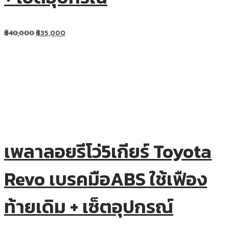
฿
40,000
฿
35,000
เพลาลอยรีโว่5เกียร์ Toyota
Revo เบรคมือABS ใช้เฟือง
ท้ายเดิม + เซ็ตอุปกรณ์