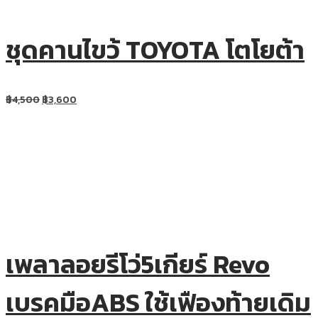
ชุดคานไขว้ TOYOTA โตโยต้า
฿
4,500
฿
3,600
เพลาลอยรีโว่5เกียร์ Revo
เบรคมือABS ใช้เฟืองท้ายเดิม