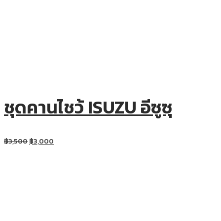
ชุดคานไชว้ ISUZU อีซูซุ
฿
3,500
฿
3,000