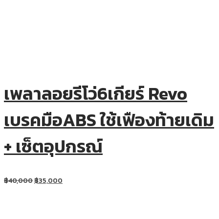
เพลาลอยรีโว่6เกียร์ Revo
เบรคมือABS ใช้เฟืองท้ายเดิม
+ เซ็ตอุปกรณ์
฿
40,000
฿
35,000