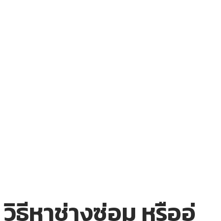
วิธีหาช่างซ่อม หรืออู่