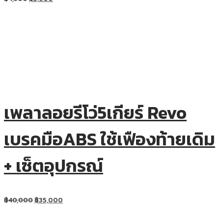
เพลาลอยรีโว่5เกียร์ Revo
เบรคมือABS ใช้เฟืองท้ายเดิม
+ เซ็ตอุปกรณ์
฿
40,000
฿
35,000