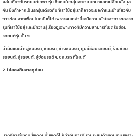
คลับเกี่ยวกับรถยนต์เฉพาะรุ่น ซึ่งคนในกลุ่มจะมาสนทนาแลกเปลี่ยนข้อมูล
กัน ซึ่งถ้าหากเป็นรถรุ่นเดียวกับที่เราใช้อยู่เราก็อาจจะขอคำแนะนำเกี่ยวกับ
การซ่อมจากเพื่อนในคลับก็ได้ เพราะคนเหล่านี้จะมีความเข้าใจอาการของรถ
รุ่นที่เราใช้อยู่ และมีความรู้เรื่องอู่เฉพาะทางที่มีความสามารที่เปิดรับซ่อม
รถยนต์รุ่นนั้น ๆ
คำค้นแนะนำ: อู่ซ่อมรถ, ซ่อมรถ, ช่างซ่อมรถ, ศูนย์ซ่อมรถยนต์, ร้านซ่อม
รถยนต์, อู่รถยนต์, อู่ซ่อมรถดีๆ, ซ่อมรถ ที่ไหนดี
2. ไปลองชิมลางดูก่อน
บางทีการฟังคนนี้พูดคนนั้นพูดก็ไม่เท่ากับการที่เราประสบด้วยตนเอง เพราะ