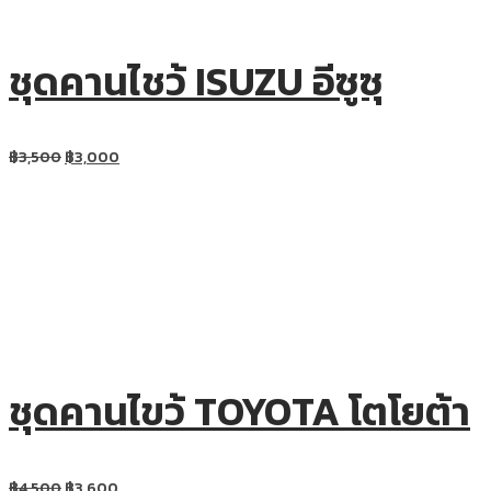
ชุดคานไชว้ ISUZU อีซูซุ
฿
3,500
฿
3,000
ชุดคานไขว้ TOYOTA โตโยต้า
฿
4,500
฿
3,600