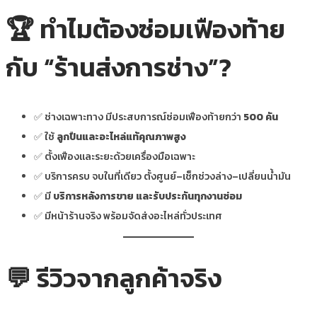
🏆 ทำไมต้องซ่อมเฟืองท้าย
กับ “ร้านส่งการช่าง”?
✅ ช่างเฉพาะทาง มีประสบการณ์ซ่อมเฟืองท้ายกว่า
500 คัน
✅ ใช้
ลูกปืนและอะไหล่แท้คุณภาพสูง
✅ ตั้งเฟืองและระยะด้วยเครื่องมือเฉพาะ
✅ บริการครบ จบในที่เดียว ตั้งศูนย์–เช็กช่วงล่าง–เปลี่ยนน้ำมัน
✅ มี
บริการหลังการขาย และรับประกันทุกงานซ่อม
✅ มีหน้าร้านจริง พร้อมจัดส่งอะไหล่ทั่วประเทศ
💬 รีวิวจากลูกค้าจริง