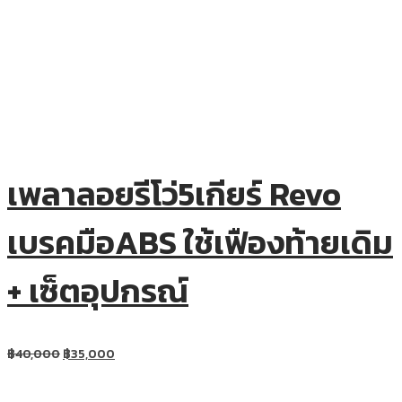
เพลาลอยรีโว่5เกียร์ Revo
เบรคมือABS ใช้เฟืองท้ายเดิม
+ เซ็ตอุปกรณ์
฿
40,000
฿
35,000