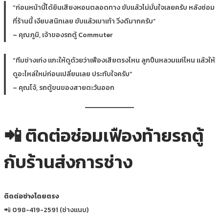
“ก่อนหน้านี้ได้ยินเสียงหอนตลอดทาง ขับแล้วไม่มั่นใจเลยครับ หลังซ่อม
ที่ร้านนี้ เงียบสนิทเลย ขับแล้วเบาเท้า วิ่งดีมากครับ”
– คุณภูมิ, เจ้าของรถตู้ Commuter
“ทีมช่างเก่ง แกะให้ดูด้วยว่าเฟืองเสียตรงไหน ลูกปืนหลวมแค่ไหน แล้วให้
ดูอะไหล่ใหม่ก่อนเปลี่ยนเลย ประทับใจครับ”
– คุณโจ้, รถตู้ขนของสายตะวันออก
📲 ติดต่อซ่อมเฟืองท้ายรถตู้
กับร้านส่งการช่าง
ติดต่อช่างโดยตรง
📲 098-419-2591 (ช่างแนบ)