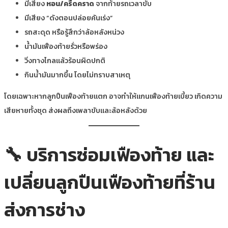
มีเสียง
หอน/ครืดคราด
จากท้ายรถเวลาขับ
มีเสียง “ดังตอนปล่อยคันเร่ง”
รถสะดุด หรือรู้สึกว่าล้อหลังหน่วง
น้ำมันเฟืองท้ายรั่วหรือพร่อง
วิ่งทางไกลแล้วร้อนผิดปกติ
กินน้ำมันมากขึ้น โดยไม่ทราบสาเหตุ
โดยเฉพาะหากลูกปืนเฟืองท้ายแตก อาจทำให้แกนเฟืองท้ายเบี้ยว เกิดความ
เสียหายทั้งชุด ส่งผลถึงเพลาขับและล้อหลังด้วย
🔧 บริการซ่อมเฟืองท้าย และ
เปลี่ยนลูกปืนเฟืองท้ายที่ร้าน
ส่งการช่าง