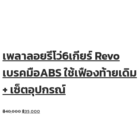
เพลาลอยรีโว่6เกียร์ Revo
เบรคมือABS ใช้เฟืองท้ายเดิม
+ เซ็ตอุปกรณ์
฿
40,000
฿
35,000