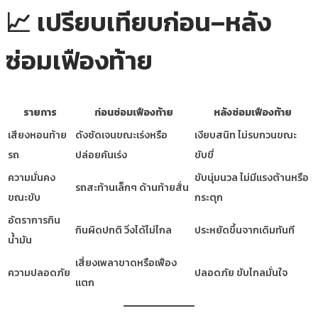
📈 เปรียบเทียบก่อน–หลัง
ซ่อมเฟืองท้าย
รายการ
ก่อนซ่อมเฟืองท้าย
หลังซ่อมเฟืองท้าย
เสียงหอนท้าย
ดังชัดเจนขณะเร่งหรือ
เงียบสนิท ไม่รบกวนขณะ
รถ
ปล่อยคันเร่ง
ขับขี่
ความมั่นคง
ขับนุ่มนวล ไม่มีแรงต้านหรือ
รถสะท้านเล็กๆ ด้านท้ายสั่น
ขณะขับ
กระตุก
อัตราการกิน
กินผิดปกติ วิ่งได้ไม่ไกล
ประหยัดขึ้นจากเดิมทันที
น้ำมัน
เสี่ยงเพลาขาดหรือเฟือง
ความปลอดภัย
ปลอดภัย ขับไกลมั่นใจ
แตก