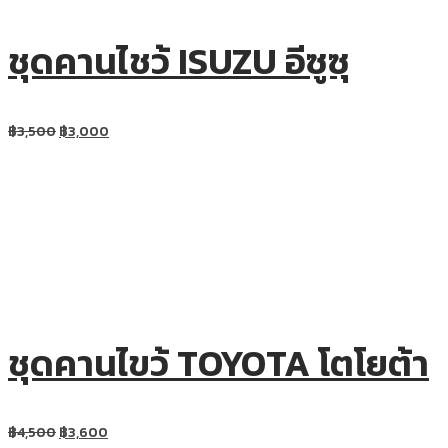
ชุดคานไชว้ ISUZU อีซูซุ
฿
3,500
฿
3,000
ชุดคานไขว้ TOYOTA โตโยต้า
฿
4,500
฿
3,600