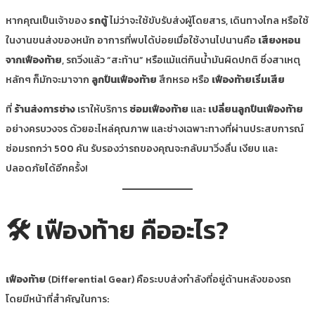
หากคุณเป็นเจ้าของ
รถตู้
ไม่ว่าจะใช้ขับรับส่งผู้โดยสาร, เดินทางไกล หรือใช้
ในงานขนส่งของหนัก อาการที่พบได้บ่อยเมื่อใช้งานไปนานคือ
เสียงหอน
จากเฟืองท้าย
, รถวิ่งแล้ว “สะท้าน” หรือแม้แต่กินน้ำมันผิดปกติ ซึ่งสาเหตุ
หลักๆ ก็มักจะมาจาก
ลูกปืนเฟืองท้าย
สึกหรอ หรือ
เฟืองท้ายเริ่มเสีย
ที่
ร้านส่งการช่าง
เราให้บริการ
ซ่อมเฟืองท้าย
และ
เปลี่ยนลูกปืนเฟืองท้าย
อย่างครบวงจร ด้วยอะไหล่คุณภาพ และช่างเฉพาะทางที่ผ่านประสบการณ์
ซ่อมรถกว่า 500 คัน รับรองว่ารถของคุณจะกลับมาวิ่งลื่น เงียบ และ
ปลอดภัยได้อีกครั้ง!
🛠 เฟืองท้าย คืออะไร?
เฟืองท้าย
(Differential Gear) คือระบบส่งกำลังที่อยู่ด้านหลังของรถ
โดยมีหน้าที่สำคัญในการ: