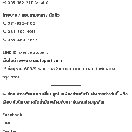
📲 085-162-2711 (ช่างโอ)
ฝ่ายขาย / สอบถามราคา / นัดคิว
📞 081-932-4102
📞 064-592-4915
📞 065-460-3657
LINE ID
: @en_autopart
เว็บไซต์
:
www.enautopart.com
📍
ที่อยู่ร้าน
: 689/9 ซอยวานิช 2 แขวงตลาดน้อย เขตสัมพันธวงศ์
กรุงเทพฯ
🚐
ซ่อมเฟืองท้าย และเปลี่ยนลูกปืนเฟืองท้ายกับร้านส่งการช่างวันนี้ – วิ่ง
เงียบ ขับนิ่ม ประหยัดน้ำมัน พร้อมรับประกันงานซ่อมทุกคัน!
Facebook
LINE
Twitter