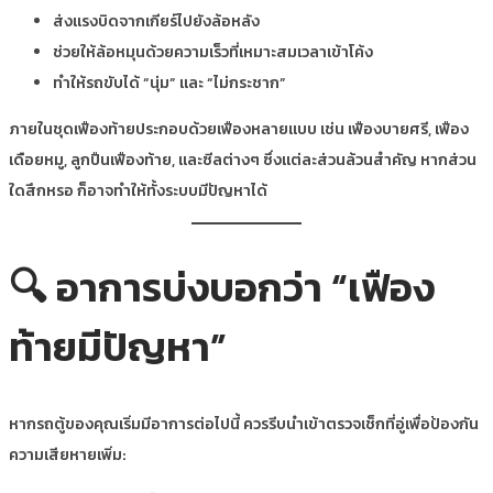
ส่งแรงบิดจากเกียร์ไปยังล้อหลัง
ช่วยให้ล้อหมุนด้วยความเร็วที่เหมาะสมเวลาเข้าโค้ง
ทำให้รถขับได้ “นุ่ม” และ “ไม่กระชาก”
ภายในชุดเฟืองท้ายประกอบด้วยเฟืองหลายแบบ เช่น เฟืองบายศรี, เฟือง
เดือยหมู, ลูกปืนเฟืองท้าย, และซีลต่างๆ ซึ่งแต่ละส่วนล้วนสำคัญ หากส่วน
ใดสึกหรอ ก็อาจทำให้ทั้งระบบมีปัญหาได้
🔍 อาการบ่งบอกว่า “เฟือง
ท้ายมีปัญหา”
หากรถตู้ของคุณเริ่มมีอาการต่อไปนี้ ควรรีบนำเข้าตรวจเช็กที่อู่เพื่อป้องกัน
ความเสียหายเพิ่ม: