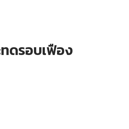
และทดรอบเฟือง