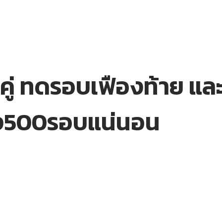
็ตคู่ ทดรอบเฟืองท้าย 
ำลง500รอบแน่นอน