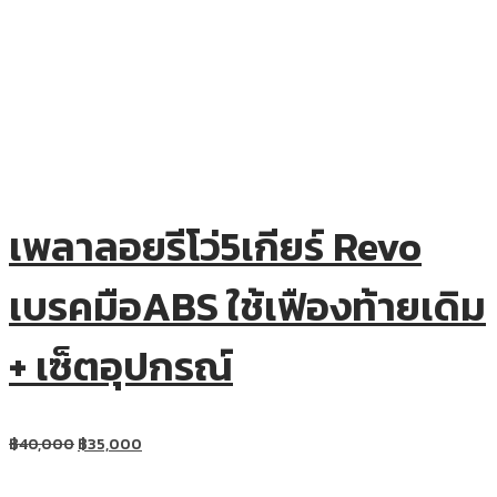
เพลาลอยรีโว่5เกียร์ Revo
เบรคมือABS ใช้เฟืองท้ายเดิม
+ เซ็ตอุปกรณ์
฿
40,000
฿
35,000