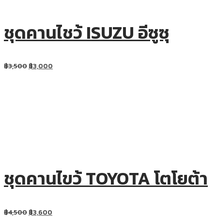
ชุดคานไชว้ ISUZU อีซูซุ
฿
3,500
฿
3,000
ชุดคานไขว้ TOYOTA โตโยต้า
฿
4,500
฿
3,600