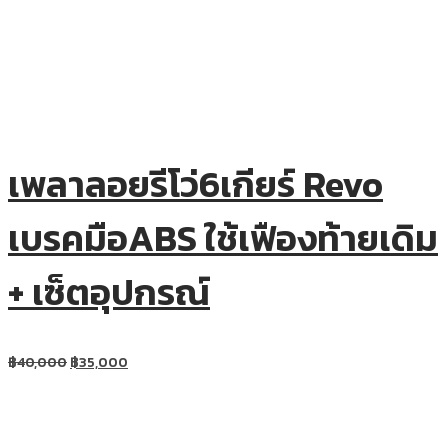
เพลาลอยรีโว่6เกียร์ Revo
เบรคมือABS ใช้เฟืองท้ายเดิม
+ เซ็ตอุปกรณ์
฿
40,000
฿
35,000