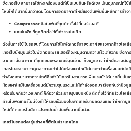
ซึ่งเทอร์โบ สามารถใช้ทั้งเครื่องยนต์ที่เป็นเบนซินหรือดีเซล เป็นอุปกรณ์ที่ใ
ไหม้ให้ได้มากขึ้นกว่าเดิม โดยการอัดอากาศให้มีแรงดันเพิ่มขึ้นหลักการทำง
Compressor
คือใบพัดที่ถูกติดตั้งไว้ที่ท่อร่วมอดี
แกนใบพัด
ที่ถูกติดตั้งไว้ที่เท่าร่วมไอเสีย
ดังนั้นการใช้ ในรถยนต์ โดยการใช้ใบพัดเทอร์บายจะอาศัยแรงจากก๊าซไอเสียที่
เทอร์ไบน์หมุนแล้วใบพัดคอมเพรสเซอร์ก็จะหมุนตามความเร็วเดียวกัน ซึ่งกา
มากเท่านั้น อากาศที่ถูกคอมเพรสเซอร์ดูดเข้ามาก็จะถูกอาจทำให้มีความดันสู
เทอร์โบจะสามารถดูดอากาศเข้าไปในห้องเผาไหม้ได้มากกว่าเครื่องยนต์ปกติเมื
กำลังออกมามากกว่าปกติซึ่งทำให้เทอร์โบสามารถเพิ่มแรงม้าได้มากขึ้นนั่นเอ
ห้องเผาไหม้ในเครื่องยนต์มีความรุนแรงและให้กำลังออกมา เรียกกันว่ายิ่งบูสต์
หรือเรียกกันว่าเวลเกทต์ ก็คือวาล์วระบายรูปแบบหนึ่ง ติดตั้งไว้ที่ท่อร่วมไ
ผ่านใบพัดเทอร์ไบน์จึงทำให้รอบเร็วของใบพัดเทอร์บายลดลงและทำให้ค่าบูสต์ล
ใหม่ที่ติดเทอร์โบมีการประหยัดน้ำมันเพิ่มมากขึ้นด้วย
เทอร์โบรถแต่ละรุ่นต่างๆที่ฮิตในประเทศไทย