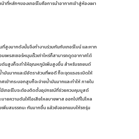
ซึ่งหน้าที่หลักๆของเทอร์โบคือการนำอากาศเข้าสู่ห้องเผา
นที่สูงมากดังนั้นจึงทำงานร่วมกันกับเทอร์ไบน์ และหาก
คอมเพรสเซอร์หมุนเร็วเท่าไหร่ก็สามารถดูดอากาศได้
ันสูงก็จะทำให้อุณหภูมิเพิ่มสูงขึ้น สำหรับรถยนต์
ำมันมากและมีอัตราส่วนที่พอดี ก็จะจุดแรงระเบิดให้
อากาศเข้ากระบอกสูบก็จะจ่ายน้ำมันมากและทำให้ ภายใน
่มีเทอร์โบจะต้องติดตั้งอุปกรณ์ที่ช่วยควบคุมบูสต์
าที่ระบายความดันให้ไอเสียไหลบายพาส ออกไปที่ไม่ไหล
ยเพิ่มสมรรถนะ กันมากขึ้น แล้วยังออกแบบให้รถรุ่น