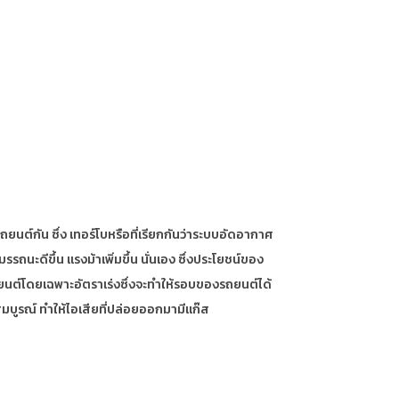
ยนต์กัน ซึ่ง เทอร์โบหรือที่เรียกกันว่าระบบอัดอากาศ
นะดีขึ้น แรงม้าเพิ่มขึ้น นั่นเอง ซึ่งประโยชน์ของ
องยนต์โดยเฉพาะอัตราเร่งซึ่งจะทำให้รอบของรถยนต์ได้
ี่สมบูรณ์ ทำให้ไอเสียที่ปล่อยออกมามีแก๊ส