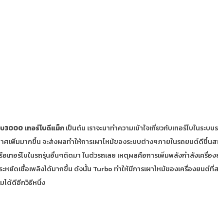
ร์โบ3000 เทอร์โบดีแม็ก
เป็นต้น เราจะมาทำความเข้าใจเกี่ยวกับเทอร์โบในระบบรถ
กาศเพิ่มมากขึ้น จะส่งผลทำให้การเผาไหม้ของระบบต่างๆภายในรถยนต์ดีขึ้นสมรรถ
ือเทอร์โบในรถรุ่นอื่นๆติดมา ในตัวรถเลย เหตุผลคือการเพิ่มพลังกำลังเครื่
ประหยัดเชื้อเพลิงได้มากขึ้น ดังนั้น Turbo ทำให้มีการเผาไหม้ของเครื่องยนต์ท
ด้ดีอีกวิธีหนึ่ง