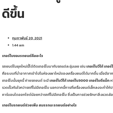
ดีขึ้น
กุมภาพันธ์ 20, 2021
1:44 am
เทอร์โบของรถยนต์คืออะไร
รถยนต์ในยุคใหม่นี้ได้ติดเทอร์โบมากับรถแต่ละรุ่นเลย เช่น
เทอร์โบวีโก้ เทอ
คือระบบที่นำอากาศเข้าไปในห้องเผาไหม้ของเครื่องยนต์ได้มากขึ้น เมื่อมีอา
เทอร์โบนั้นยุคนี้ ค่ายรถยนต์ จะมี
เทอร์โบวีโก้ เทอร์โบ3000 เทอร์โบดีแม็ก
หร
รวดเร็วทันใจกว่ารถที่ไม่มีเทอร์โบ นอกจากนี้การที่เครื่องยนต์เล็กลงจะทำให้
คาร์บอนไดออกไซด์น้อยกว่ารถที่ไม่มีเทอร์โบ ซึ่งเป็นการช่วยรักษาสิ่งแวดล้อมไ
เทอร์โบรถยนต์ช่วยเพิ่ม สมรรถนะรถยนต์อย่างไร