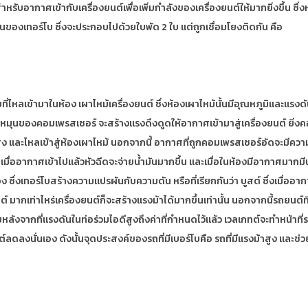
ช้สำหรับอากาศเข้ากับเครื่องยนต์เพื่อเพิ่มกำลังของเครื่องยนต์ให้มากยิ่งขึ้น 
านของเทอร์โบ ซึ่งจะประกอบไปด้วยใบพัด 2 ใบ แต่ถูกเชื่อมโยงติดกัน คือ
ไหลเข้ามาในห้อง เผาไหม้เครื่องยนต์ ซึ่งห้องเผาไหม้นั้นมีอุณหภูมิและแรงดั
รหมุนของคอมเพรสเซอร์ จะสร้างแรงดึงดูดให้อากาศเข้ามาสู่เครื่องยนต์ ยิ่ง
ง และไหลเข้าสู่ห้องเผาไหม้ นอกจากนี้ อากาศที่ถูกคอมเพรสเซอร์อัดจะมีความด
่ออากาศเข้าไปแล้วหัวฉีดจะจ่ายน้ำมันมากขึ้น และเมื่อในห้องมีอากาศมากมีน้
ง ซึ่งเทอร์โบสร้างความแปรผันกับความดัน หรือที่เรียกกันว่า บูสต์ ซึ่งเมื่อ
 มากเท่าไหร่เครื่องยนต์ก็จะสร้างแรงม้าได้มากขึ้นเท่านั้น นอกจากนี้รถยนต์ที
อเสียหลังจากที่แรงดันในท่อร่วมไอดีสูงถึงค่าที่กำหนดไว้แล้ว เวลเกทต์จะทำหน้
ดลงนั่นเอง ดังนั้นจุดประสงค์ของรถที่มีเบอร์โบคือ รถที่มีแรงม้าสูง และช่ว