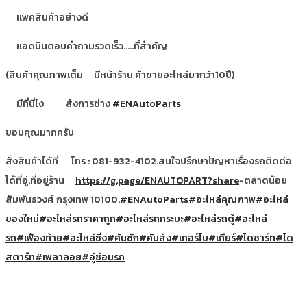
แพคสินค้าอย่างดี
แอดมินตอบคำถามรวดเร็ว…..ที่สำคัญ
(สินค้าคุณภาพเต็ม
มีหน้าร้าน ค้าขายอะไหล่มากว่า10ปี)
มีที่นี่ไง
ส่งการช่าง
#ENAutoParts
ขอบคุณมากครับ
สั่งสินค้าได้ที่
โทร : 081-932-4102.สนใจปรึกษาปัญหาเรื่องรถติดต่อ
ได้ที่อู่.ที่อยู่ร้าน
https://g.page/ENAUTOPART?share
-ตลาดน้อย
สัมพันธวงศ์ กรุงเทพ 10100.
#ENAutoParts
#อะไหล่คุณภาพ
#อะไหล่
ของใหม่
#อะไหล่รถราคาถูก
#อะไหล่รถกระบะ
#อะไหล่รถตู้
#อะไหล่
รถ
#เฟืองท้าย
#อะไหล่ซิ่ง
#คันชัก
#คันส่ง
#เทอร์โบ
#เกียร์
#ไดชาร์ท
#ได
สตาร์ท
#เพลาลอย
#อู่ซ่อมรถ