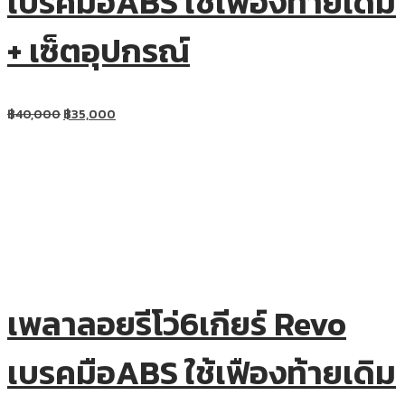
เบรคมือABS ใช้เฟืองท้ายเดิม
+ เซ็ตอุปกรณ์
฿
40,000
฿
35,000
เพลาลอยรีโว่6เกียร์ Revo
เบรคมือABS ใช้เฟืองท้ายเดิม