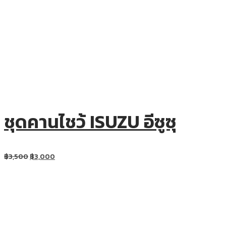
ชุดคานไชว้ ISUZU อีซูซุ
฿
3,500
฿
3,000