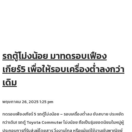
รถตู้โม่งน้อย มาทดรอบเฟือง
เกียร์5 เพื่อให้รอบเครื่องต่ำลงกว่า
เดิม
พฤษภาคม 26, 2025
1:25 pm
ทดรอบเฟืองเกียร์ 5 รถตู้โม่งน้อย – รอบเครื่องต่ำลง ขับสบาย ประหยัด
กว่าเดิม! รถตู้ Toyota Commuter โม่งน้อย ถือเป็นรุ่นยอดนิยมในหมู่ผู้
ประกอบการที่รับส่งผู้โดยสาร วิ่งงานไกล หรือแม้แต่ใช้งานเชิงพาณิชย์