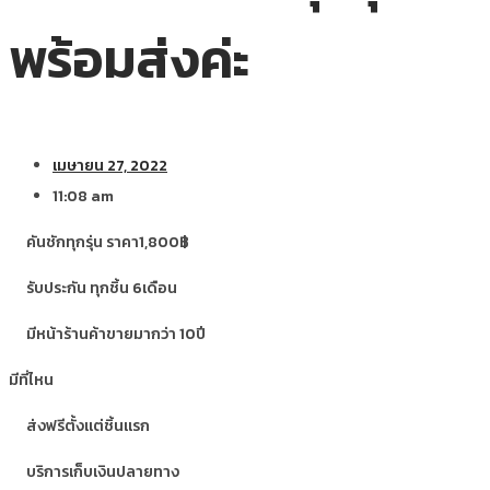
พร้อมส่งค่ะ
เมษายน 27, 2022
11:08 am
คันชักทุกรุ่น ราคา1,800฿
รับประกัน ทุกชิ้น 6เดือน
มีหน้าร้านค้าขายมากว่า 10ปี
มีที่ไหน
ส่งฟรีตั้งแต่ชิ้นแรก
บริการเก็บเงินปลายทาง