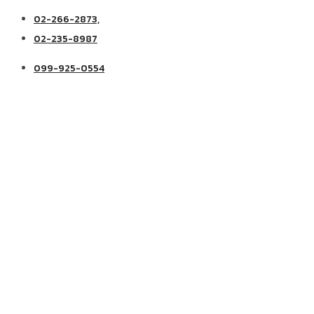
02-266-2873,
02-235-8987
099-925-0554