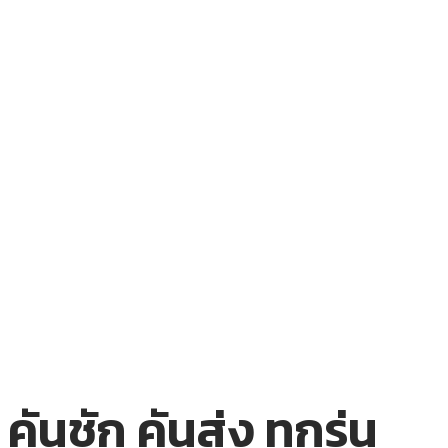
คันชัก คันส่ง ทุกรุ่น