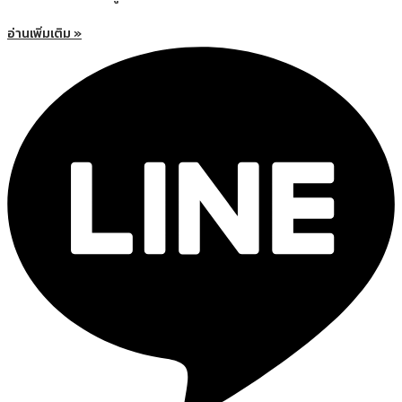
อ่านเพิ่มเติม »