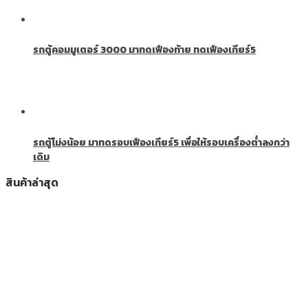
รถตู้คอมมูเตอร์ 3000 มาทดเฟืองท้าย ทดเฟืองเกียร์5
รถตู้โม่งน้อย มาทดรอบเฟืองเกียร์5 เพื่อให้รอบเครื่องต่ำลงกว่า
เดิม
สินค้าล่าสุด