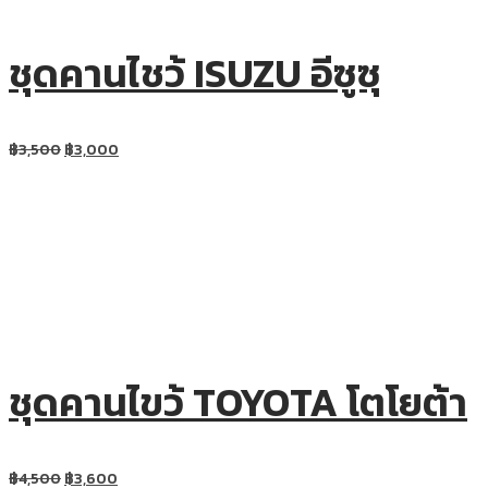
ชุดคานไชว้ ISUZU อีซูซุ
฿
3,500
฿
3,000
ชุดคานไขว้ TOYOTA โตโยต้า
฿
4,500
฿
3,600