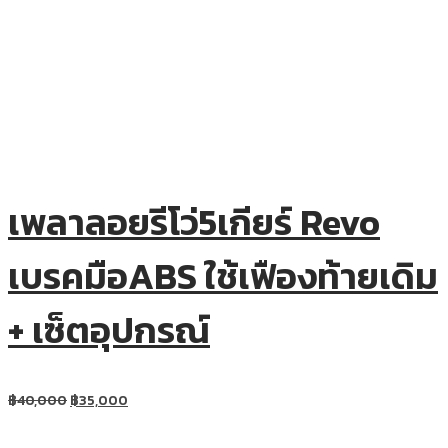
เพลาลอยรีโว่5เกียร์ Revo
เบรคมือABS ใช้เฟืองท้ายเดิม
+ เซ็ตอุปกรณ์
฿
40,000
฿
35,000