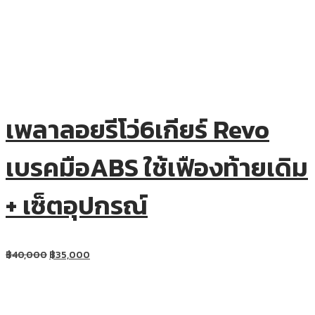
เพลาลอยรีโว่6เกียร์ Revo
เบรคมือABS ใช้เฟืองท้ายเดิม
+ เซ็ตอุปกรณ์
฿
40,000
฿
35,000