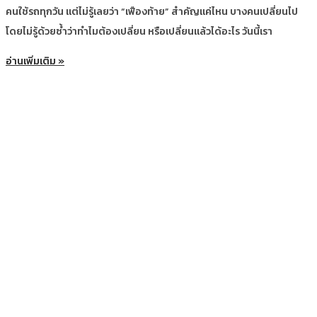
คนใช้รถทุกวัน แต่ไม่รู้เลยว่า “เฟืองท้าย” สำคัญแค่ไหน บางคนเปลี่ยนไป
โดยไม่รู้ด้วยซ้ำว่าทำไมต้องเปลี่ยน หรือเปลี่ยนแล้วได้อะไร วันนี้เรา
อ่านเพิ่มเติม »