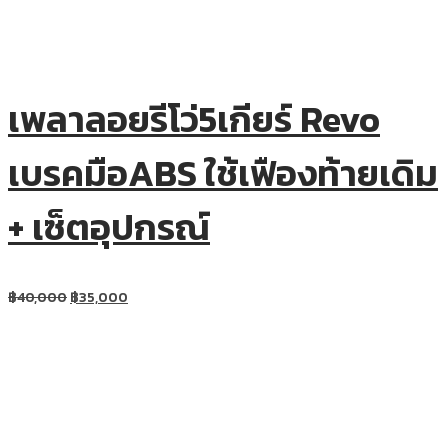
เพลาลอยรีโว่5เกียร์ Revo
เบรคมือABS ใช้เฟืองท้ายเดิม
+ เซ็ตอุปกรณ์
฿
40,000
฿
35,000