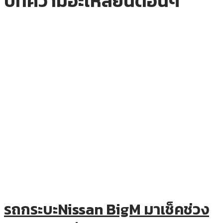
บทความอะไหล่ยนต์อื่นๆ
รถกระบะNissan BigM มาเช็คช่วง