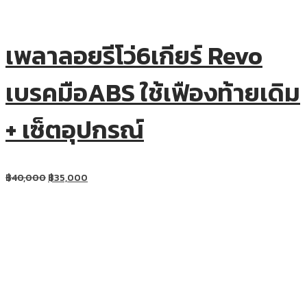
เพลาลอยรีโว่6เกียร์ Revo
เบรคมือABS ใช้เฟืองท้ายเดิม
+ เซ็ตอุปกรณ์
฿
40,000
฿
35,000