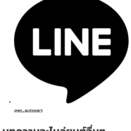
@en_autopart