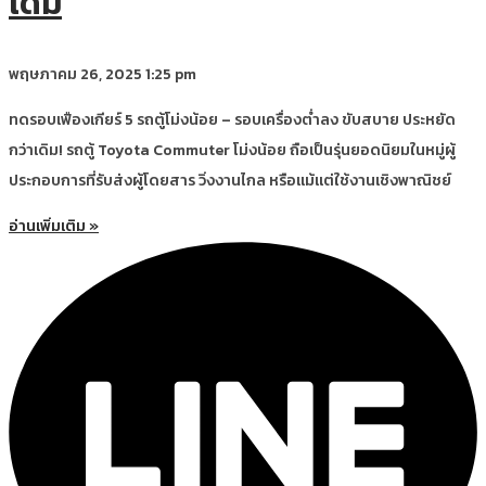
เดิม
พฤษภาคม 26, 2025
1:25 pm
ทดรอบเฟืองเกียร์ 5 รถตู้โม่งน้อย – รอบเครื่องต่ำลง ขับสบาย ประหยัด
กว่าเดิม! รถตู้ Toyota Commuter โม่งน้อย ถือเป็นรุ่นยอดนิยมในหมู่ผู้
ประกอบการที่รับส่งผู้โดยสาร วิ่งงานไกล หรือแม้แต่ใช้งานเชิงพาณิชย์
อ่านเพิ่มเติม »