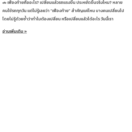
🚗 เฟืองท้ายคืออะไร? เปลี่ยนแล้วรถแรงขึ้น ประหยัดขึ้นจริงไหม? หลาย
คนใช้รถทุกวัน แต่ไม่รู้เลยว่า “เฟืองท้าย” สำคัญแค่ไหน บางคนเปลี่ยนไป
โดยไม่รู้ด้วยซ้ำว่าทำไมต้องเปลี่ยน หรือเปลี่ยนแล้วได้อะไร วันนี้เรา
อ่านเพิ่มเติม »