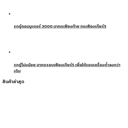
รถตู้คอมมูเตอร์ 3000 มาทดเฟืองท้าย ทดเฟืองเกียร์5
รถตู้โม่งน้อย มาทดรอบเฟืองเกียร์5 เพื่อให้รอบเครื่องต่ำลงกว่า
เดิม
สินค้าล่าสุด