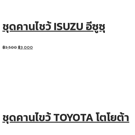
ชุดคานไชว้ ISUZU อีซูซุ
฿
3,500
฿
3,000
ชุดคานไขว้ TOYOTA โตโยต้า