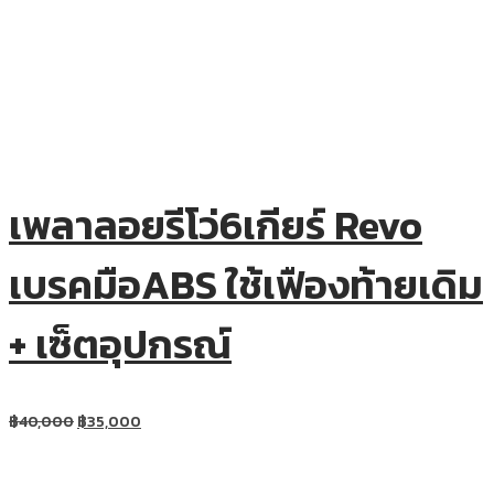
เพลาลอยรีโว่6เกียร์ Revo
เบรคมือABS ใช้เฟืองท้ายเดิม
+ เซ็ตอุปกรณ์
฿
40,000
฿
35,000