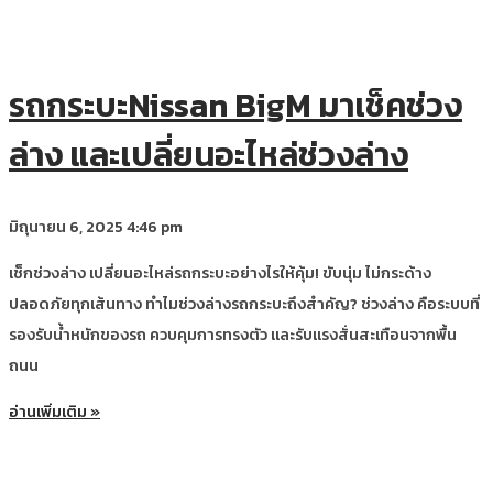
รถกระบะNissan BigM มาเช็คช่วง
ล่าง และเปลี่ยนอะไหล่ช่วงล่าง
มิถุนายน 6, 2025
4:46 pm
เช็กช่วงล่าง เปลี่ยนอะไหล่รถกระบะอย่างไรให้คุ้ม! ขับนุ่ม ไม่กระด้าง
ปลอดภัยทุกเส้นทาง ทำไมช่วงล่างรถกระบะถึงสำคัญ? ช่วงล่าง คือระบบที่
รองรับน้ำหนักของรถ ควบคุมการทรงตัว และรับแรงสั่นสะเทือนจากพื้น
ถนน
อ่านเพิ่มเติม »