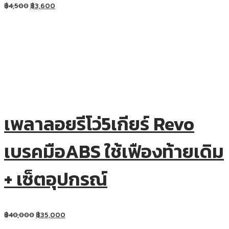
฿
4,500
฿
3,600
เพลาลอยรีโว่5เกียร์ Revo
เบรคมือABS ใช้เฟืองท้ายเดิม
+ เซ็ตอุปกรณ์
฿
40,000
฿
35,000