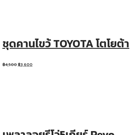
ชุดคานไขว้ TOYOTA โตโยต้า
฿
4,500
฿
3,600
เพลาลอยรีโว่5เกียร์ Revo