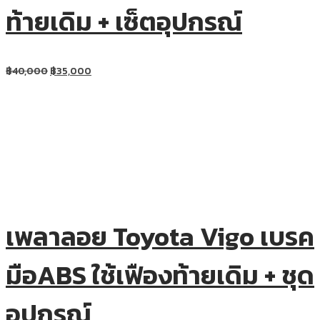
ท้ายเดิม + เซ็ตอุปกรณ์
฿
40,000
฿
35,000
เพลาลอย Toyota Vigo เบรค
มือABS ใช้เฟืองท้ายเดิม + ชุด
อุปกรณ์