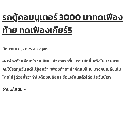
รถตู้คอมมูเตอร์ 3000 มาทดเฟือง
ท้าย ทดเฟืองเกียร์5
มิถุนายน 6, 2025
4:37 pm
🚗 เฟืองท้ายคืออะไร? เปลี่ยนแล้วรถแรงขึ้น ประหยัดขึ้นจริงไหม? หลาย
คนใช้รถทุกวัน แต่ไม่รู้เลยว่า “เฟืองท้าย” สำคัญแค่ไหน บางคนเปลี่ยนไป
โดยไม่รู้ด้วยซ้ำว่าทำไมต้องเปลี่ยน หรือเปลี่ยนแล้วได้อะไร วันนี้เรา
อ่านเพิ่มเติม »