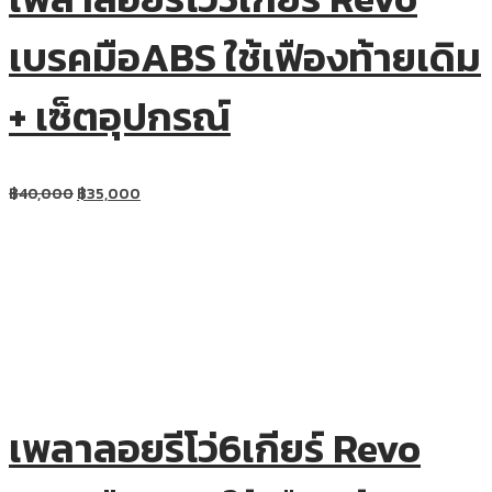
เบรคมือABS ใช้เฟืองท้ายเดิม
+ เซ็ตอุปกรณ์
฿
40,000
฿
35,000
เพลาลอยรีโว่6เกียร์ Revo