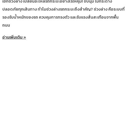
เช็กช่วงล่าง เปลี่ยนอะไหล่รถกระบะอย่างไรให้คุ้ม! ขับนุ่ม ไม่กระด้าง
ปลอดภัยทุกเส้นทาง ทำไมช่วงล่างรถกระบะถึงสำคัญ? ช่วงล่าง คือระบบที่
รองรับน้ำหนักของรถ ควบคุมการทรงตัว และรับแรงสั่นสะเทือนจากพื้น
ถนน
อ่านเพิ่มเติม »