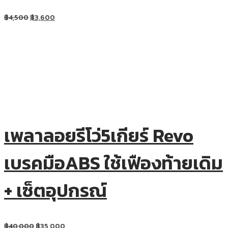
฿
4,500
฿
3,600
เพลาลอยรีโว่5เกียร์ Revo
เบรคมือABS ใช้เฟืองท้ายเดิม
+ เซ็ตอุปกรณ์
฿
40,000
฿
35,000