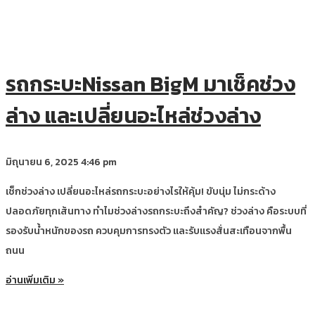
รถกระบะNissan BigM มาเช็คช่วง
ล่าง และเปลี่ยนอะไหล่ช่วงล่าง
มิถุนายน 6, 2025
4:46 pm
เช็กช่วงล่าง เปลี่ยนอะไหล่รถกระบะอย่างไรให้คุ้ม! ขับนุ่ม ไม่กระด้าง
ปลอดภัยทุกเส้นทาง ทำไมช่วงล่างรถกระบะถึงสำคัญ? ช่วงล่าง คือระบบที่
รองรับน้ำหนักของรถ ควบคุมการทรงตัว และรับแรงสั่นสะเทือนจากพื้น
ถนน
อ่านเพิ่มเติม »