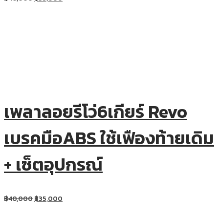
เพลาลอยรีโว่6เกียร์ Revo
เบรคมือABS ใช้เฟืองท้ายเดิม
+ เซ็ตอุปกรณ์
฿
40,000
฿
35,000