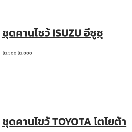
ชุดคานไชว้ ISUZU อีซูซุ
฿
3,500
฿
3,000
ชุดคานไขว้ TOYOTA โตโยต้า