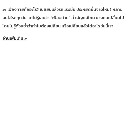
🚗 เฟืองท้ายคืออะไร? เปลี่ยนแล้วรถแรงขึ้น ประหยัดขึ้นจริงไหม? หลาย
คนใช้รถทุกวัน แต่ไม่รู้เลยว่า “เฟืองท้าย” สำคัญแค่ไหน บางคนเปลี่ยนไป
โดยไม่รู้ด้วยซ้ำว่าทำไมต้องเปลี่ยน หรือเปลี่ยนแล้วได้อะไร วันนี้เรา
อ่านเพิ่มเติม »