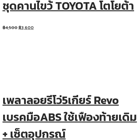
ชุดคานไขว้ TOYOTA โตโยต้า
฿
4,500
฿
3,600
เพลาลอยรีโว่5เกียร์ Revo
เบรคมือABS ใช้เฟืองท้ายเดิม
+ เซ็ตอุปกรณ์