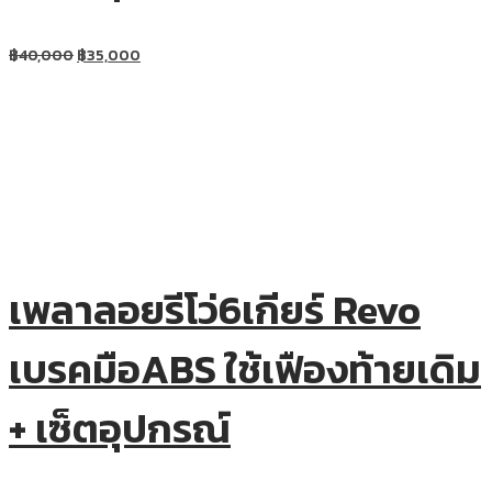
฿
40,000
฿
35,000
เพลาลอยรีโว่6เกียร์ Revo
เบรคมือABS ใช้เฟืองท้ายเดิม
+ เซ็ตอุปกรณ์