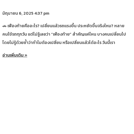
มิถุนายน 6, 2025
4:37 pm
🚗 เฟืองท้ายคืออะไร? เปลี่ยนแล้วรถแรงขึ้น ประหยัดขึ้นจริงไหม? หลาย
คนใช้รถทุกวัน แต่ไม่รู้เลยว่า “เฟืองท้าย” สำคัญแค่ไหน บางคนเปลี่ยนไป
โดยไม่รู้ด้วยซ้ำว่าทำไมต้องเปลี่ยน หรือเปลี่ยนแล้วได้อะไร วันนี้เรา
อ่านเพิ่มเติม »