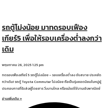
รถตู้โม่งน้อย มาทดรอบเฟือง
เกียร์5 เพื่อให้รอบเครื่องต่ำลงกว่า
เดิม
พฤษภาคม 26, 2025
1:25 pm
ทดรอบเฟืองเกียร์ 5 รถตู้โม่งน้อย – รอบเครื่องต่ำลง ขับสบาย ประหยัด
กว่าเดิม! รถตู้ Toyota Commuter โม่งน้อย ถือเป็นรุ่นยอดนิยมในหมู่ผู้
ประกอบการที่รับส่งผู้โดยสาร วิ่งงานไกล หรือแม้แต่ใช้งานเชิงพาณิชย์
อ่านเพิ่มเติม »