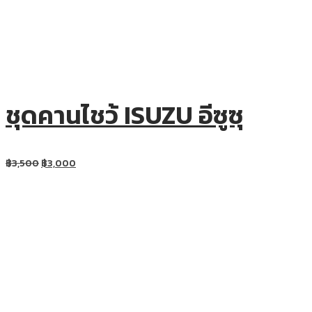
ชุดคานไชว้ ISUZU อีซูซุ
฿
3,500
฿
3,000