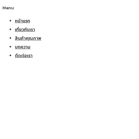
Menu
หน้าแรก
เกี่ยวกับเรา
สินค้าคุณภาพ
บทความ
ติดต่อเรา