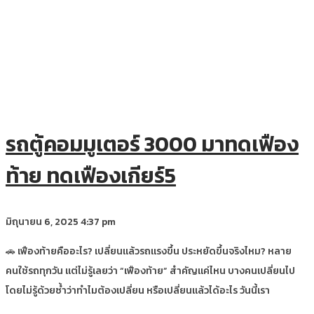
รถตู้คอมมูเตอร์ 3000 มาทดเฟือง
ท้าย ทดเฟืองเกียร์5
มิถุนายน 6, 2025
4:37 pm
🚗 เฟืองท้ายคืออะไร? เปลี่ยนแล้วรถแรงขึ้น ประหยัดขึ้นจริงไหม? หลาย
คนใช้รถทุกวัน แต่ไม่รู้เลยว่า “เฟืองท้าย” สำคัญแค่ไหน บางคนเปลี่ยนไป
โดยไม่รู้ด้วยซ้ำว่าทำไมต้องเปลี่ยน หรือเปลี่ยนแล้วได้อะไร วันนี้เรา