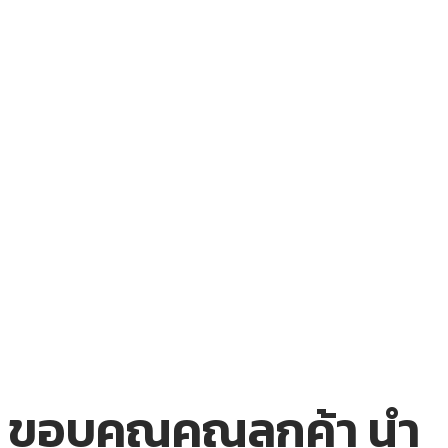
ขอบคุณคุณลูกค้า นำ