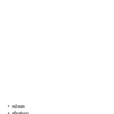
หน้าแรก
เกี่ยวกับเรา