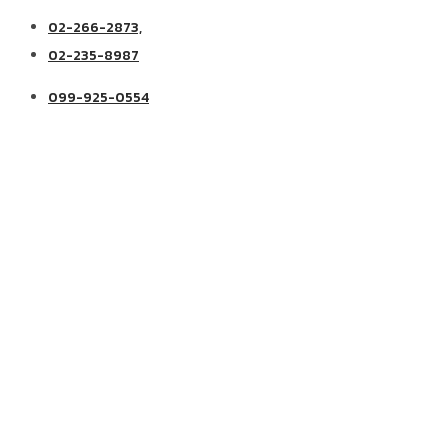
02-266-2873,
02-235-8987
099-925-0554