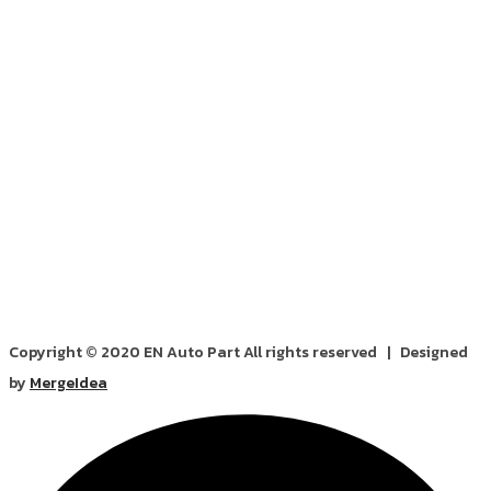
Copyright © 2020 EN Auto Part All rights reserved | Designed
by
MergeIdea