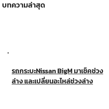
บทความล่าสุด
รถกระบะNissan BigM มาเช็คช่วง
ล่าง และเปลี่ยนอะไหล่ช่วงล่าง