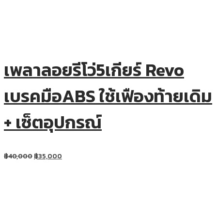
เพลาลอยรีโว่5เกียร์ Revo
เบรคมือABS ใช้เฟืองท้ายเดิม
+ เซ็ตอุปกรณ์
฿
40,000
฿
35,000