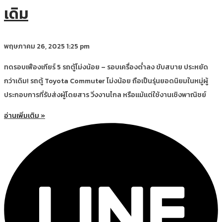
เดิม
พฤษภาคม 26, 2025
1:25 pm
ทดรอบเฟืองเกียร์ 5 รถตู้โม่งน้อย – รอบเครื่องต่ำลง ขับสบาย ประหยัด
กว่าเดิม! รถตู้ Toyota Commuter โม่งน้อย ถือเป็นรุ่นยอดนิยมในหมู่ผู้
ประกอบการที่รับส่งผู้โดยสาร วิ่งงานไกล หรือแม้แต่ใช้งานเชิงพาณิชย์
อ่านเพิ่มเติม »