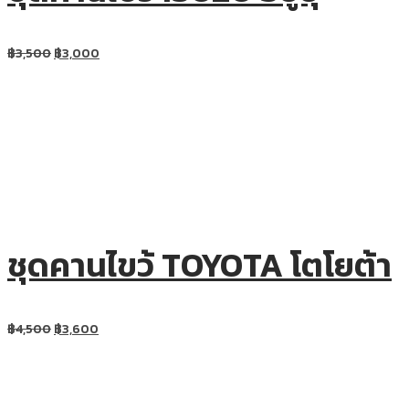
฿
3,500
฿
3,000
ชุดคานไขว้ TOYOTA โตโยต้า
฿
4,500
฿
3,600