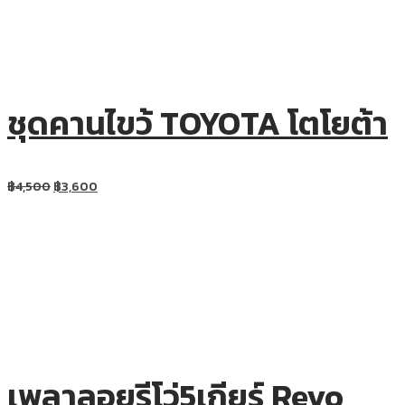
ชุดคานไขว้ TOYOTA โตโยต้า
฿
4,500
฿
3,600
เพลาลอยรีโว่5เกียร์ Revo