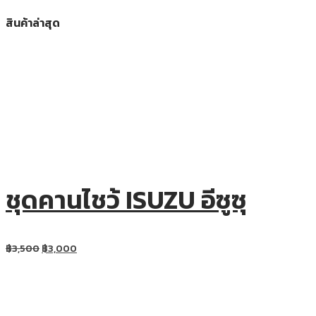
สินค้าล่าสุด
ชุดคานไชว้ ISUZU อีซูซุ
฿
3,500
฿
3,000