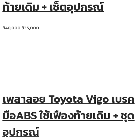
ท้ายเดิม + เซ็ตอุปกรณ์
฿
40,000
฿
35,000
เพลาลอย Toyota Vigo เบรค
มือABS ใช้เฟืองท้ายเดิม + ชุด
อุปกรณ์