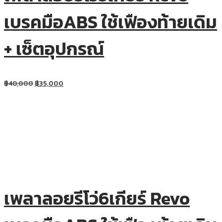
เบรคมือABS ใช้เฟืองท้ายเดิม
+ เซ็ตอุปกรณ์
฿
40,000
฿
35,000
เพลาลอยรีโว่6เกียร์ Revo