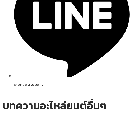
@en_autopart
บทความอะไหล่ยนต์อื่นๆ