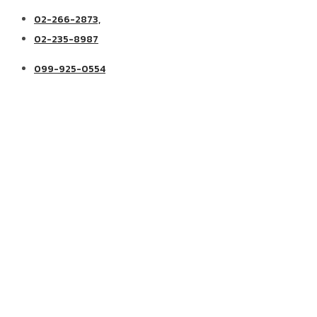
02-266-2873,
02-235-8987
099-925-0554