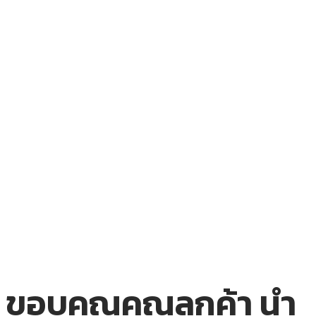
ขอบคุณคุณลูกค้า นำ