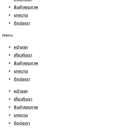
สินค้าคุณภาพ
บทความ
ติดต่อเรา
Menu
หน้าแรก
เกี่ยวกับเรา
สินค้าคุณภาพ
บทความ
ติดต่อเรา
หน้าแรก
เกี่ยวกับเรา
สินค้าคุณภาพ
บทความ
ติดต่อเรา