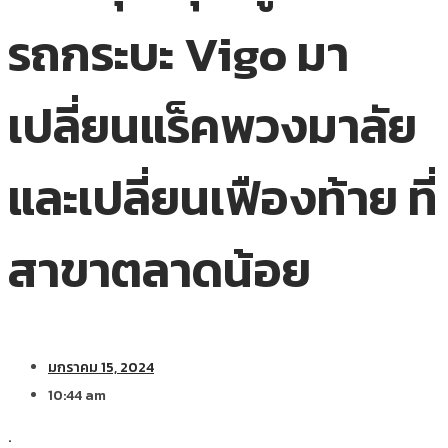
รถกระบะ Vigo มา
เปลี่ยนแร็คพวงมาลัย
และเปลี่ยนเฟืองท้าย ที่
สาขาตลาดน้อย
มกราคม 15, 2024
10:44 am
.