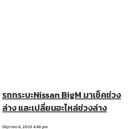
รถกระบะNissan BigM มาเช็คช่วง
ล่าง และเปลี่ยนอะไหล่ช่วงล่าง
มิถุนายน 6, 2025
4:46 pm