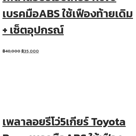
เบรคมือABS ใช้เฟืองท้ายเดิม
+ เซ็ตอุปกรณ์
฿
40,000
฿
35,000
เพลาลอยรีโว่5เกียร์ Toyota