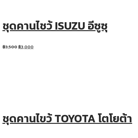
ชุดคานไชว้ ISUZU อีซูซุ
฿
3,500
฿
3,000
ชุดคานไขว้ TOYOTA โตโยต้า