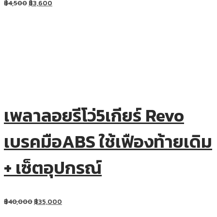
฿
4,500
฿
3,600
เพลาลอยรีโว่5เกียร์ Revo
เบรคมือABS ใช้เฟืองท้ายเดิม
+ เซ็ตอุปกรณ์
฿
40,000
฿
35,000