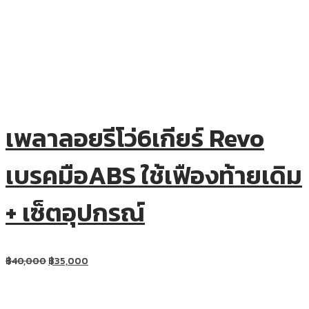
เพลาลอยรีโว่6เกียร์ Revo
เบรคมือABS ใช้เฟืองท้ายเดิม
+ เซ็ตอุปกรณ์
฿
40,000
฿
35,000