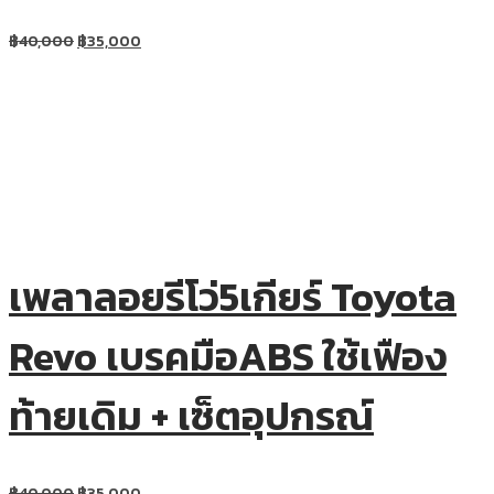
฿
40,000
฿
35,000
เพลาลอยรีโว่5เกียร์ Toyota
Revo เบรคมือABS ใช้เฟือง
ท้ายเดิม + เซ็ตอุปกรณ์
฿
40,000
฿
35,000