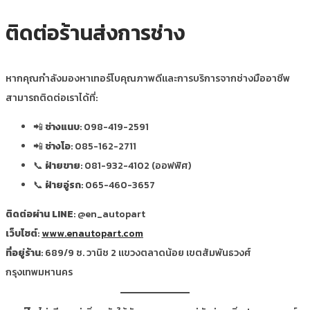
ติดต่อร้านส่งการช่าง
หากคุณกำลังมองหาเทอร์โบคุณภาพดีและการบริการจากช่างมืออาชีพ
สามารถติดต่อเราได้ที่:
📲
ช่างแนบ
: 098-419-2591
📲
ช่างโอ
: 085-162-2711
📞
ฝ่ายขาย
: 081-932-4102 (ออฟฟิศ)
📞
ฝ่ายอู่รถ
: 065-460-3657
ติดต่อผ่าน LINE
: @en_autopart
เว็บไซต์
:
www.enautopart.com
ที่อยู่ร้าน
: 689/9 ซ. วานิช 2 แขวงตลาดน้อย เขตสัมพันธวงศ์
กรุงเทพมหานคร