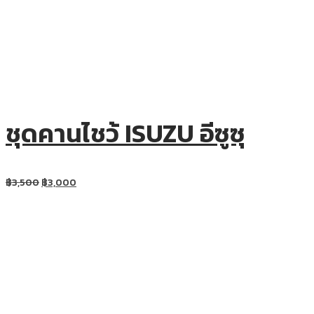
ชุดคานไชว้ ISUZU อีซูซุ
฿
3,500
฿
3,000