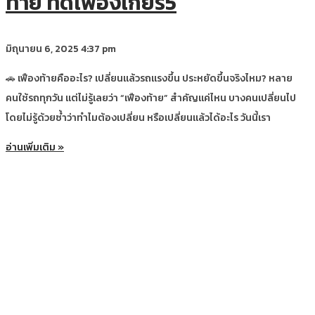
ท้าย ทดเฟืองเกียร์5
มิถุนายน 6, 2025
4:37 pm
🚗 เฟืองท้ายคืออะไร? เปลี่ยนแล้วรถแรงขึ้น ประหยัดขึ้นจริงไหม? หลาย
คนใช้รถทุกวัน แต่ไม่รู้เลยว่า “เฟืองท้าย” สำคัญแค่ไหน บางคนเปลี่ยนไป
โดยไม่รู้ด้วยซ้ำว่าทำไมต้องเปลี่ยน หรือเปลี่ยนแล้วได้อะไร วันนี้เรา
อ่านเพิ่มเติม »