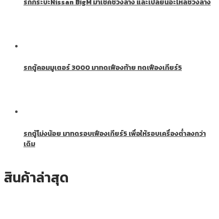
รถกระบะNissan BigM มาเช็คช่วงล่าง และเปลี่ยนอะไหล่ช่วงล่าง
รถตู้คอมมูเตอร์ 3000 มาทดเฟืองท้าย ทดเฟืองเกียร์5
รถตู้โม่งน้อย มาทดรอบเฟืองเกียร์5 เพื่อให้รอบเครื่องต่ำลงกว่า
เดิม
สินค้าล่าสุด