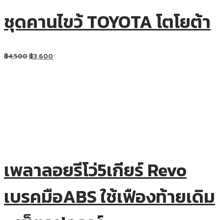
ชุดคานไขว้ TOYOTA โตโยต้า
฿
4,500
฿
3,600
เพลาลอยรีโว่5เกียร์ Revo
เบรคมือABS ใช้เฟืองท้ายเดิม