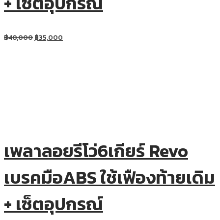
+ เซ็ตอุปกรณ์
฿
40,000
฿
35,000
เพลาลอยรีโว่6เกียร์ Revo
เบรคมือABS ใช้เฟืองท้ายเดิม
+ เซ็ตอุปกรณ์