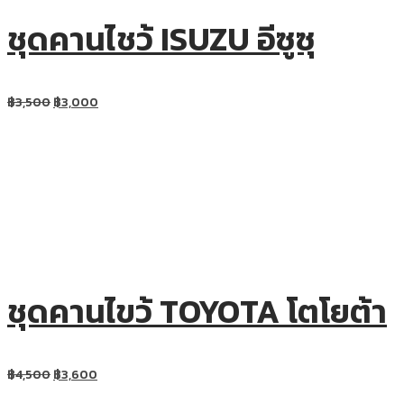
ชุดคานไชว้ ISUZU อีซูซุ
฿
3,500
฿
3,000
ชุดคานไขว้ TOYOTA โตโยต้า
฿
4,500
฿
3,600