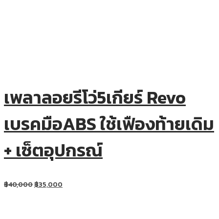
เพลาลอยรีโว่5เกียร์ Revo
เบรคมือABS ใช้เฟืองท้ายเดิม
+ เซ็ตอุปกรณ์
฿
40,000
฿
35,000