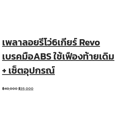
เพลาลอยรีโว่6เกียร์ Revo
เบรคมือABS ใช้เฟืองท้ายเดิม
+ เซ็ตอุปกรณ์
฿
40,000
฿
35,000