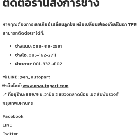
ติดต่อร้านส่งการช่าง
หากคุณต้องการ
ยกเกียร์ เปลี่ยนลูกปืน หรือเปลี่ยนเฟืองเกียร์ในรถ TFR
สามารถติดต่อเราได้ที่:
ช่างแนบ
: 098-419-2591
ช่างโอ
: 085-162-2711
ฝ่ายขาย
: 081-932-4102
📲
LINE
: @en_autopart
🌐
เว็บไซต์
:
www.enautopart.com
📍
ที่อยู่ร้าน
: 689/9 ซ. วานิช 2 แขวงตลาดน้อย เขตสัมพันธวงศ์
กรุงเทพมหานคร
Facebook
LINE
Twitter