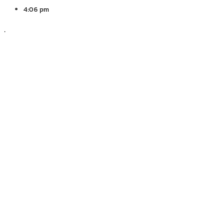
4:06 pm
.