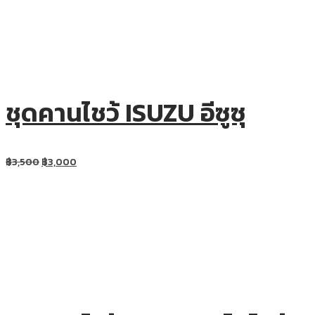
ชุดคานไชว้ ISUZU อีซูซุ
฿
3,500
฿
3,000