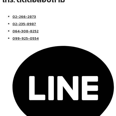
02-266-2873
02-235-8987
064-308-8252
099-925-0554