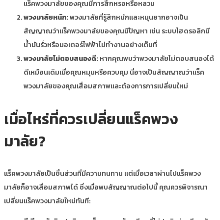
แร็คพวงมาลัยของคุณมีการสึกหรอหรือหลวม
พวงมาลัยหนัก:
พวงมาลัยที่รู้สึกหนักและหมุนยากอาจเป็น
สัญญาณว่าแร็คพวงมาลัยของคุณมีปัญหา เช่น ระบบไฮดรอลิกมี
น้ำมันรั่วหรือมอเตอร์ไฟฟ้าไม่ทำงานอย่างเต็มที่
พวงมาลัยไม่ตอบสนองดี:
หากคุณพบว่าพวงมาลัยไม่ตอบสนองได้
ดีเหมือนเดิมเมื่อคุณหมุนหรือควบคุม นี่อาจเป็นสัญญาณว่าแร็ค
พวงมาลัยของคุณเสื่อมสภาพและต้องการการเปลี่ยนใหม่
เมื่อไหร่ที่ควรเปลี่ยนแร็คพวง
มาลัย?
แร็คพวงมาลัยเป็นชิ้นส่วนที่มีความทนทาน แต่เมื่อเวลาผ่านไปแร็คพวง
มาลัยก็อาจเสื่อมสภาพได้ ซึ่งเมื่อพบสัญญาณต่อไปนี้ คุณควรพิจารณา
เปลี่ยนแร็คพวงมาลัยใหม่ทันที: