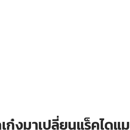
๋งมาเปลี่ยนแร็คไดแมนชั