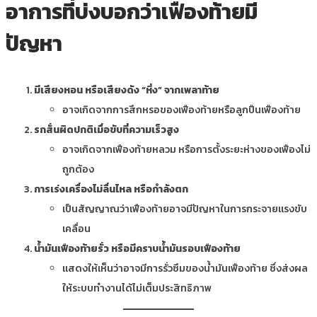
อาการที่บ่งบอกว่าเฟืองท้ายมี
ปัญหา
มีเสียงหอน หรือเสียงดัง “หึ่ง” จากเพลาท้าย
อาจเกิดจากการสึกหรอของเฟืองท้ายหรือลูกปืนเฟืองท้าย
รถสั่นผิดปกติเมื่อขับที่ความเร็วสูง
อาจเกิดจากเฟืองท้ายหลวม หรือการตั้งระยะห่างของเฟืองไม่
ถูกต้อง
การเร่งเครื่องไม่ลื่นไหล หรือกำลังตก
เป็นสัญญาณว่าเฟืองท้ายอาจมีปัญหาในการกระจายแรงขับ
เคลื่อน
น้ำมันเฟืองท้ายรั่ว หรือมีคราบน้ำมันรอบเฟืองท้าย
แสดงให้เห็นว่าอาจมีการรั่วซึมของน้ำมันเฟืองท้าย ซึ่งส่งผล
ให้ระบบทำงานได้ไม่เต็มประสิทธิภาพ