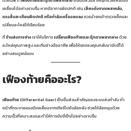
โดยเฉพาะ
เฟืองท้ายและตุ๊กตาเพลากลาง
ซึ่งเป็นส่วนสำคัญที่ช่วยให้รถขับ
เคลื่อนได้อย่างราบรื่น หากมีอาการผิดปกติ เช่น
เสียงดังจากเพลาหลัง,
แรงสั่นสะเทือนผิดปกติ หรือกำลังเครื่องลดลง
ควรนำรถเข้าตรวจเช็คและ
เปลี่ยนอะไหล่ให้เรียบร้อย
ที่
ร้านส่งการช่าง
เราให้บริการ
เปลี่ยนเฟืองท้ายและตุ๊กตาเพลากลาง
ด้วย
อะไหล่คุณภาพสูง และทีมช่างมืออาชีพ เพื่อให้รถของคุณกลับมาขับขี่ได้
อย่างสมบูรณ์แบบ
เฟืองท้ายคืออะไร?
เฟืองท้าย
(Differential Gear) เป็นชิ้นส่วนสำคัญของระบบส่งกำลัง ทำ
หน้าที่กระจายแรงขับเคลื่อนจากเกียร์ไปยังล้อหลัง ช่วยให้ล้อหมุนด้วย
ความเร็วที่เหมาะสมและทำให้การขับขี่เป็นไปอย่างราบรื่น