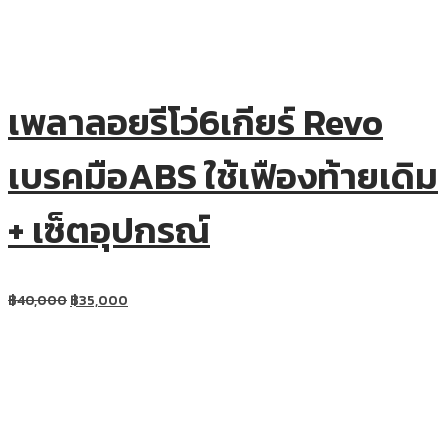
เพลาลอยรีโว่6เกียร์ Revo
เบรคมือABS ใช้เฟืองท้ายเดิม
+ เซ็ตอุปกรณ์
฿
40,000
฿
35,000