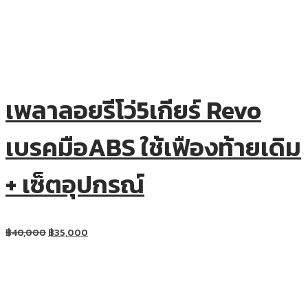
เพลาลอยรีโว่5เกียร์ Revo
เบรคมือABS ใช้เฟืองท้ายเดิม
+ เซ็ตอุปกรณ์
฿
40,000
฿
35,000