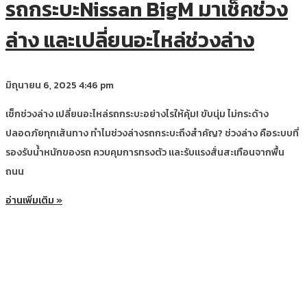
รถกระบะNissan BigM มาเช็คช่วง
ล่าง และเปลี่ยนอะไหล่ช่วงล่าง
มิถุนายน 6, 2025
4:46 pm
เช็กช่วงล่าง เปลี่ยนอะไหล่รถกระบะอย่างไรให้คุ้ม! ขับนุ่ม ไม่กระด้าง
ปลอดภัยทุกเส้นทาง ทำไมช่วงล่างรถกระบะถึงสำคัญ? ช่วงล่าง คือระบบที่
รองรับน้ำหนักของรถ ควบคุมการทรงตัว และรับแรงสั่นสะเทือนจากพื้น
ถนน
อ่านเพิ่มเติม »