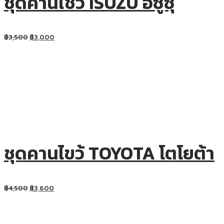
ชุดคานไชว้ ISUZU อีซูซุ
฿
3,500
฿
3,000
ชุดคานไขว้ TOYOTA โตโยต้า
฿
4,500
฿
3,600