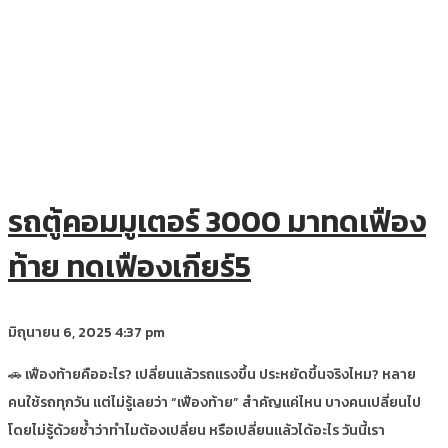
รถตู้คอมมูเตอร์ 3000 มาทดเฟือง
ท้าย ทดเฟืองเกียร์5
มิถุนายน 6, 2025
4:37 pm
🚗 เฟืองท้ายคืออะไร? เปลี่ยนแล้วรถแรงขึ้น ประหยัดขึ้นจริงไหม? หลาย
คนใช้รถทุกวัน แต่ไม่รู้เลยว่า “เฟืองท้าย” สำคัญแค่ไหน บางคนเปลี่ยนไป
โดยไม่รู้ด้วยซ้ำว่าทำไมต้องเปลี่ยน หรือเปลี่ยนแล้วได้อะไร วันนี้เรา