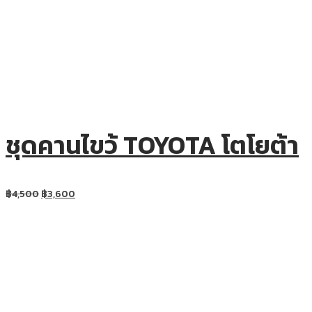
ชุดคานไขว้ TOYOTA โตโยต้า
฿
4,500
฿
3,600