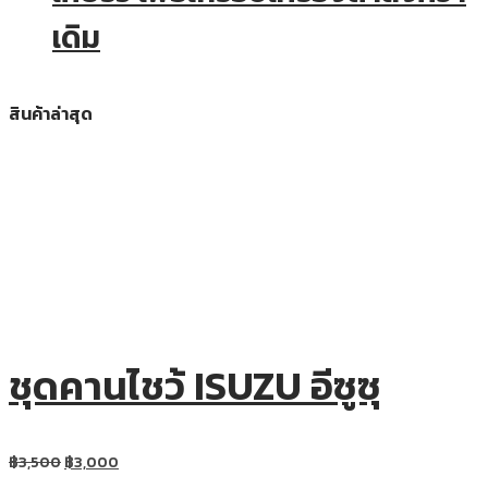
เดิม
สินค้าล่าสุด
ชุดคานไชว้ ISUZU อีซูซุ
฿
3,500
฿
3,000