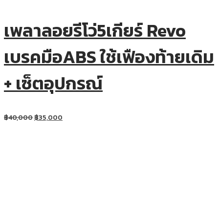
เพลาลอยรีโว่5เกียร์ Revo
เบรคมือABS ใช้เฟืองท้ายเดิม
+ เซ็ตอุปกรณ์
฿
40,000
฿
35,000