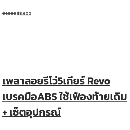
฿
4,500
฿
3,600
เพลาลอยรีโว่5เกียร์ Revo
เบรคมือABS ใช้เฟืองท้ายเดิม
+ เซ็ตอุปกรณ์