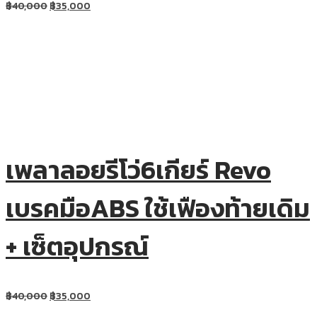
฿
40,000
฿
35,000
เพลาลอยรีโว่6เกียร์ Revo
เบรคมือABS ใช้เฟืองท้ายเดิม
+ เซ็ตอุปกรณ์
฿
40,000
฿
35,000