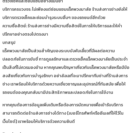
ตรวจเช็คและซ่อมแซมอย่างแม่นยำ
บริการครบวงจร: ไม่เพียงแต่ซ่อมแซมแร็คพวงมาลัย ร้านส่งการช่างยังให้
บริการตรวจเช็คและซ่อมบำรุงระบบอื่นๆ ของรถยนต์อีกด้วย
ความซื่อสัตย์: ร้านส่งการช่างมีความซื่อสัตย์ในการให้บริการและให้คำ
ปรึกษาอย่างตรงไปตรงมา
บทสรุป
แร็คพวงมาลัยเป็นส่วนสำคัญของระบบบังคับเลี้ยวที่มีผลต่อความ
ปลอดภัยในการขับขี่ การดูแลรักษาและตรวจเช็คแร็คพวงมาลัยเป็นประจำ
เป็นสิ่งที่ไม่ควรมองข้าม หากคุณพบปัญหาเกี่ยวกับแร็คพวงมาลัยหรือมีข้อ
สงสัยเกี่ยวกับการบำรุงรักษา อย่าลังเลที่จะมาปรึกษาทีมช่างที่ร้านส่งการ
ช่าง เราพร้อมให้บริการด้วยความเชี่ยวชาญและอุปกรณ์ที่ทันสมัย เพื่อให้
รถยนต์ของคุณกลับมามีประสิทธิภาพและปลอดภัยในการใช้งาน
หากคุณต้องการข้อมูลเพิ่มเติมหรือต้องการนัดหมายเพื่อเข้ารับบริการ
สามารถติดต่อร้านส่งการช่างได้ทาง [เบอร์โทรศัพท์หรืออีเมลที่ให้ไว้ใน
เว็บไซต์] เราพร้อมให้บริการด้วยความยินดี