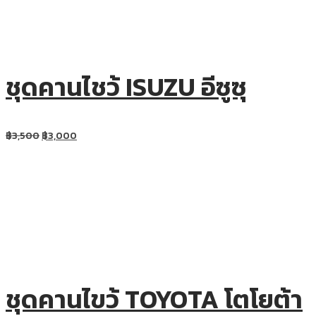
ชุดคานไชว้ ISUZU อีซูซุ
฿
3,500
฿
3,000
ชุดคานไขว้ TOYOTA โตโยต้า