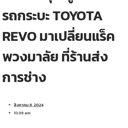
รถกระบะ TOYOTA
REVO มาเปลี่ยนแร็ค
พวงมาลัย ที่ร้านส่ง
การช่าง
สิงหาคม 8, 2024
10:38 am