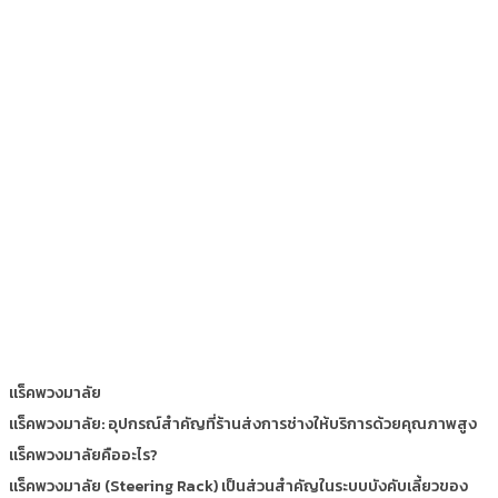
แร็คพวงมาลัย
แร็คพวงมาลัย: อุปกรณ์สำคัญที่ร้านส่งการช่างให้บริการด้วยคุณภาพสูง
แร็คพวงมาลัยคืออะไร?
แร็คพวงมาลัย (Steering Rack) เป็นส่วนสำคัญในระบบบังคับเลี้ยวของ