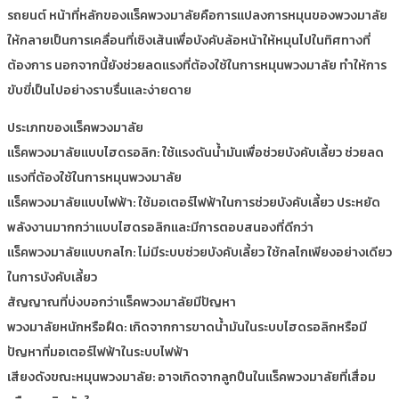
รถยนต์ หน้าที่หลักของแร็คพวงมาลัยคือการแปลงการหมุนของพวงมาลัย
ให้กลายเป็นการเคลื่อนที่เชิงเส้นเพื่อบังคับล้อหน้าให้หมุนไปในทิศทางที่
ต้องการ นอกจากนี้ยังช่วยลดแรงที่ต้องใช้ในการหมุนพวงมาลัย ทำให้การ
ขับขี่เป็นไปอย่างราบรื่นและง่ายดาย
ประเภทของแร็คพวงมาลัย
แร็คพวงมาลัยแบบไฮดรอลิก: ใช้แรงดันน้ำมันเพื่อช่วยบังคับเลี้ยว ช่วยลด
แรงที่ต้องใช้ในการหมุนพวงมาลัย
แร็คพวงมาลัยแบบไฟฟ้า: ใช้มอเตอร์ไฟฟ้าในการช่วยบังคับเลี้ยว ประหยัด
พลังงานมากกว่าแบบไฮดรอลิกและมีการตอบสนองที่ดีกว่า
แร็คพวงมาลัยแบบกลไก: ไม่มีระบบช่วยบังคับเลี้ยว ใช้กลไกเพียงอย่างเดียว
ในการบังคับเลี้ยว
สัญญาณที่บ่งบอกว่าแร็คพวงมาลัยมีปัญหา
พวงมาลัยหนักหรือฝืด: เกิดจากการขาดน้ำมันในระบบไฮดรอลิกหรือมี
ปัญหาที่มอเตอร์ไฟฟ้าในระบบไฟฟ้า
เสียงดังขณะหมุนพวงมาลัย: อาจเกิดจากลูกปืนในแร็คพวงมาลัยที่เสื่อม