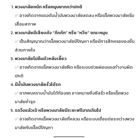
พวงมาลัยหนัก หรือหมุนยากกว่าปกติ
✅ อาจเกิดจากแรงดันน้ำมันพวงมาลัยลดลง หรือแร็คพวงมาลัยเริ่ม
เสื่อมสภาพ
พวงมาลัยมีเสียงดัง “กึกกัก” หรือ “หวีด” ขณะหมุน
✅ เป็นสัญญาณว่าแร็คพวงมาลัยมีปัญหา หรือมีการสึกหรอของชิ้น
ส่วนภายใน
พวงมาลัยไม่คืนตัวหลังเลี้ยว
✅ อาจเกิดจากแร็คพวงมาลัยฝืด หรือระบบช่วยผ่อนแรงทำงานผิด
ปกติ
มีน้ำมันพวงมาลัยรั่วใต้รถ
✅ หากพบคราบน้ำมันใต้ท้องรถ อาจหมายถึงซีลรั่ว หรือแร็คพวง
มาลัยชำรุด
รถวิ่งแล้วเป๋ หรือพวงมาลัยมีระยะฟรีมากเกินไป
✅ อาจเกิดจากแร็คพวงมาลัยที่หลวม หรือระบบเชื่อมต่อระหว่างพวง
มาลัยกับแร็คมีปัญหา