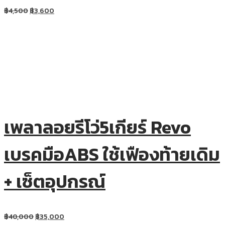
฿
4,500
฿
3,600
เพลาลอยรีโว่5เกียร์ Revo
เบรคมือABS ใช้เฟืองท้ายเดิม
+ เซ็ตอุปกรณ์
฿
40,000
฿
35,000