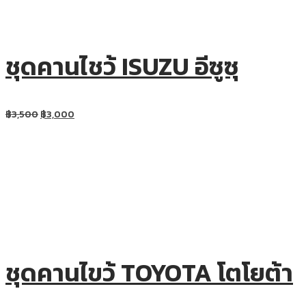
ชุดคานไชว้ ISUZU อีซูซุ
฿
3,500
฿
3,000
ชุดคานไขว้ TOYOTA โตโยต้า