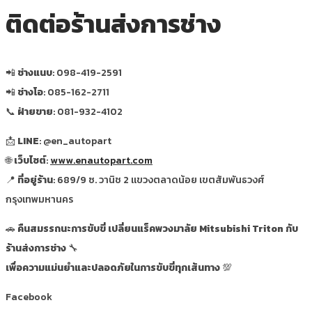
ติดต่อร้านส่งการช่าง
📲
ช่างแนบ
: 098-419-2591
📲
ช่างโอ
: 085-162-2711
📞
ฝ่ายขาย
: 081-932-4102
📩
LINE
: @en_autopart
🌐
เว็บไซต์
:
www.enautopart.com
📍
ที่อยู่ร้าน
: 689/9 ซ. วานิช 2 แขวงตลาดน้อย เขตสัมพันธวงศ์
กรุงเทพมหานคร
🚗
คืนสมรรถนะการขับขี่ เปลี่ยนแร็คพวงมาลัย Mitsubishi Triton กับ
ร้านส่งการช่าง
🔧
เพื่อความแม่นยำและปลอดภัยในการขับขี่ทุกเส้นทาง
💯
Facebook