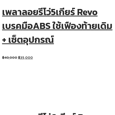
เพลาลอยรีโว่5เกียร์ Revo
เบรคมือABS ใช้เฟืองท้ายเดิม
+ เซ็ตอุปกรณ์
฿
40,000
฿
35,000