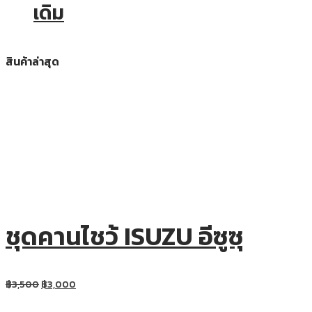
เดิม
สินค้าล่าสุด
ชุดคานไชว้ ISUZU อีซูซุ
฿
3,500
฿
3,000