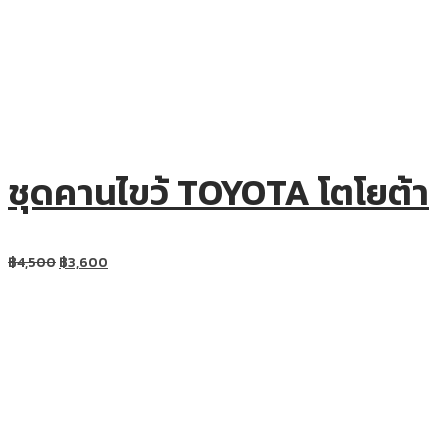
ชุดคานไขว้ TOYOTA โตโยต้า
฿
4,500
฿
3,600