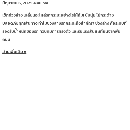
มิถุนายน 6, 2025
4:46 pm
เช็กช่วงล่าง เปลี่ยนอะไหล่รถกระบะอย่างไรให้คุ้ม! ขับนุ่ม ไม่กระด้าง
ปลอดภัยทุกเส้นทาง ทำไมช่วงล่างรถกระบะถึงสำคัญ? ช่วงล่าง คือระบบที่
รองรับน้ำหนักของรถ ควบคุมการทรงตัว และรับแรงสั่นสะเทือนจากพื้น
ถนน
อ่านเพิ่มเติม »