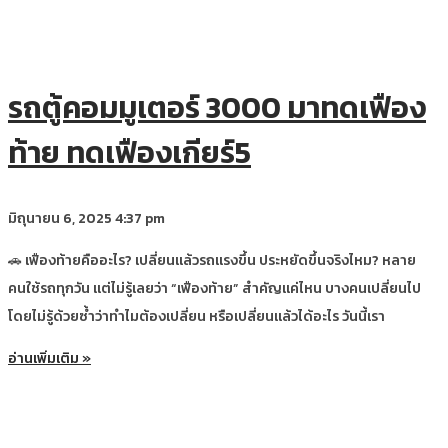
รถตู้คอมมูเตอร์ 3000 มาทดเฟือง
ท้าย ทดเฟืองเกียร์5
มิถุนายน 6, 2025
4:37 pm
🚗 เฟืองท้ายคืออะไร? เปลี่ยนแล้วรถแรงขึ้น ประหยัดขึ้นจริงไหม? หลาย
คนใช้รถทุกวัน แต่ไม่รู้เลยว่า “เฟืองท้าย” สำคัญแค่ไหน บางคนเปลี่ยนไป
โดยไม่รู้ด้วยซ้ำว่าทำไมต้องเปลี่ยน หรือเปลี่ยนแล้วได้อะไร วันนี้เรา
อ่านเพิ่มเติม »