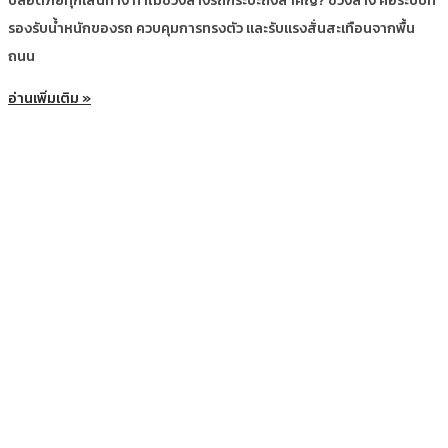
ปลอดภัยทุกเส้นทาง ทำไมช่วงล่างรถกระบะถึงสำคัญ? ช่วงล่าง คือระบบที่
รองรับน้ำหนักของรถ ควบคุมการทรงตัว และรับแรงสั่นสะเทือนจากพื้น
ถนน
อ่านเพิ่มเติม »