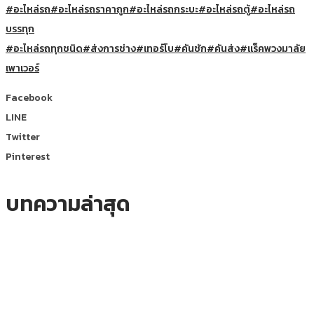
#อะไหล่รถ
#อะไหล่รถราคาถูก
#อะไหล่รถกระบะ
#อะไหล่รถตู้
#อะไหล่รถ
บรรทุก
#อะไหล่รถทุกชนิด
#ส่งการช่าง
#เทอร์โบ
#คันชัก
#คันส่ง
#แร็คพวงมาลัย
เพาเวอร์
Facebook
LINE
Twitter
Pinterest
บทความล่าสุด