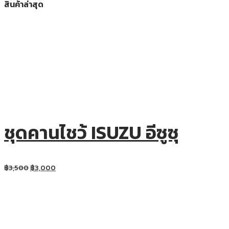
สินค้าล่าสุด
ชุดคานไชว้ ISUZU อีซูซุ
฿
3,500
฿
3,000