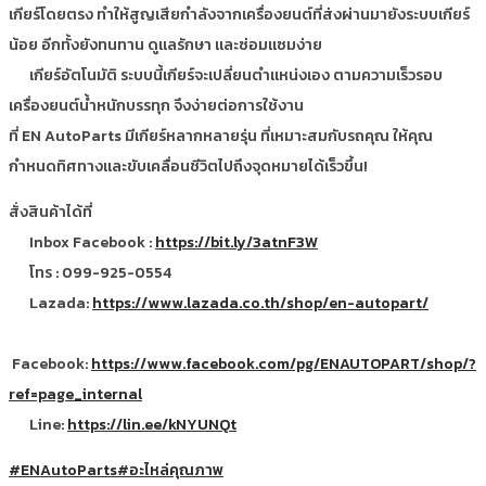
เกียร์โดยตรง ทำให้สูญเสียกำลังจากเครื่องยนต์ที่ส่งผ่านมายังระบบเกียร์
น้อย อีกทั้งยังทนทาน ดูแลรักษา และซ่อมแซมง่าย
เกียร์อัตโนมัติ ระบบนี้เกียร์จะเปลี่ยนตำแหน่งเอง ตามความเร็วรอบ
เครื่องยนต์น้ำหนักบรรทุก จึงง่ายต่อการใช้งาน
ที่ EN AutoParts มีเกียร์หลากหลายรุ่น ที่เหมาะสมกับรถคุณ ให้คุณ
กำหนดทิศทางและขับเคลื่อนชีวิตไปถึงจุดหมายได้เร็วขึ้น!
สั่งสินค้าได้ที่
Inbox Facebook :
https://bit.ly/3atnF3W
โทร : 099-925-0554
Lazada:
https://www.lazada.co.th/shop/en-autopart/
Facebook:
https://www.facebook.com/pg/ENAUTOPART/shop/?
ref=page_internal
Line:
https://lin.ee/kNYUNQt
#ENAutoParts
#อะไหล่คุณภาพ