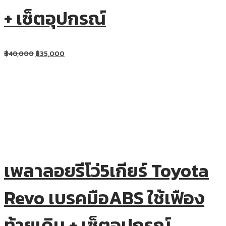
+ เซ็ตอุปกรณ์
฿
40,000
฿
35,000
เพลาลอยรีโว่5เกียร์ Toyota
Revo เบรคมือABS ใช้เฟือง
ท้ายเดิม + เซ็ตอุปกรณ์