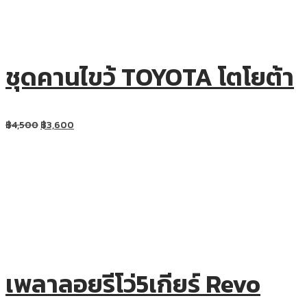
ชุดคานไขว้ TOYOTA โตโยต้า
฿
4,500
฿
3,600
เพลาลอยรีโว่5เกียร์ Revo