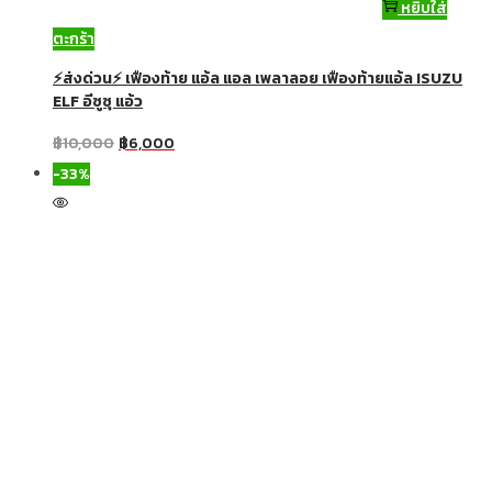
หยิบใส่
ตะกร้า
⚡ส่งด่วน⚡ เฟืองท้าย แอ้ล แอล เพลาลอย เฟืองท้ายแอ้ล ISUZU
ELF อีซูซุ แอ้ว
฿
10,000
฿
6,000
-33%