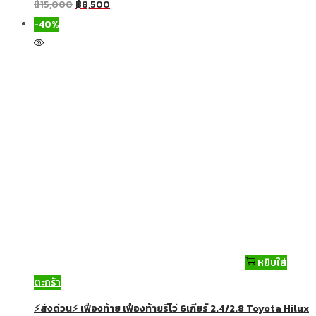
฿
15,000
฿
8,500
-40%
หยิบใส่
ตะกร้า
⚡ส่งด่วน⚡ เฟืองท้าย เฟืองท้ายรีโว่ 6เกียร์ 2.4/2.8 Toyota Hilux