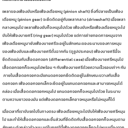
เพลาของเฟืองขับหรือเฟืองเดือยหมู (pinion shaft) ซึ่งที่ปลายเป็นเฟือง
เดือยหมู (pinion gear) จะยึดติดอยู่กับเพลากลาง (driveshaft) เมื่อเพลา
กลางหมุนไป เพลาเฟืองขับก็จะหมุนไปด้วย เฟืองขับหรือเฟืองเดือยหมูจะไป
ขับให้เฟืองบายศรี (ring gear) หมุนไปด้วย แต่การถ่ายทอดการหมุนจาก
เฟืองเดือยหมูมายังเฟืองบายศรีจะอยู่ในลักษณะของระนาบของการหมุน
ของเฟืองขับและเฟืองบายศรีตั้งฉากกัน (ดูรูปประกอบ) เฟืองบายศรีนี้จะ
ยึดติดแน่นกับเสื้อดอกจอก (differential case) เมื่อเฟืองบายศรีหมุนไป
เสื้อดอกจอกก็จะหมุนไปพร้อม ๆ กับเฟืองบายศรีด้วยความเร็วรอบเท่าๆ กัน
ภายในเสื้อดอกจอกจะมีแกนดอกจอกยึดติดอยู่ในลักษณะขวางกับเสื้อ
ดอกจอก เฟืองดอกจอกเล็กจะยึดอยู่ในแกนดอกจอกและสามารถหมุนได้
คล่อง เมื่อเสื้อดดอกจอกหมุนไป แกนดอกจอกก็จะหมุนไปด้วย ในระนาบ
ตามความยาวของมัน แต่เฟืองดอกจอกเล็กอาจหมุนหรือไม่หมุนก็ได้
เมื่อเวลาที่เราขับรถไปในทางตรง เฟืองเดือยหมูจะไปขับให้เฟืองบายศรีหมุน
ไป และทำให้เสื้อดอกจอกและชิ้นส่วนที่ยึดติดกับเสื้อดอกจอกก็จะหมุนตาม
ลักษณะดังกล่าวข้างบน แต่ในกรณีนี้เฟืองดอกจอกเล็กจะไม่หมุนเนื่องจาก