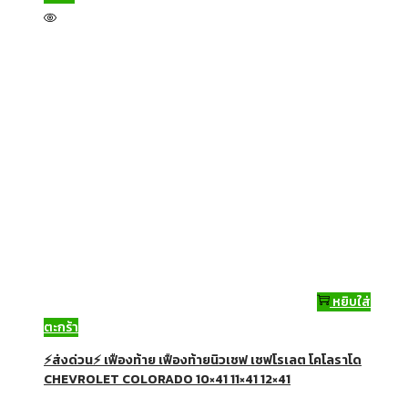
หยิบใส่
ตะกร้า
⚡ส่งด่วน⚡ เฟืองท้าย เฟืองท้ายนิวเชฟ เชฟโรเลต โคโลราโด
CHEVROLET COLORADO 10×41 11×41 12×41