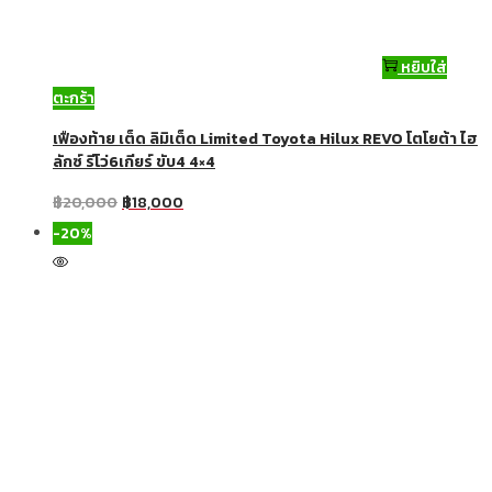
หยิบใส่
ตะกร้า
เฟืองท้าย เต็ด ลิมิเต็ด Limited Toyota Hilux REVO โตโยต้า ไฮ
ลักซ์ รีโว่6เกียร์ ขับ4 4×4
฿
20,000
฿
18,000
-20%