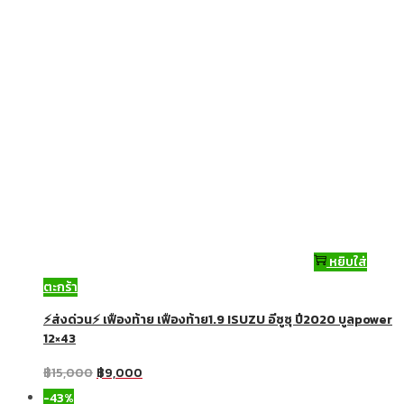
หยิบใส่
ตะกร้า
⚡ส่งด่วน⚡ เฟืองท้าย เฟืองท้าย1.9 ISUZU อีซูซุ ปี2020 บูลpower
12×43
฿
15,000
฿
9,000
-43%