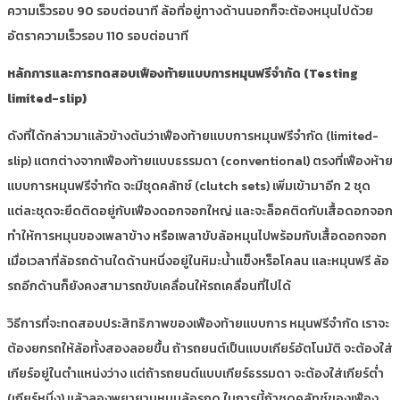
ความเร็วรอบ 90 รอบต่อนาที ล้อที่อยู่ทางด้านนอกก็จะต้องหมุนไปด้วย
อัตราความเร็วรอบ 110 รอบต่อนาที
หลักการและการทดสอบเฟืองท้ายแบบการหมุนฟรีจำกัด
(Testing
limited-slip)
ดังที่ได้กล่าวมาแล้วข้างต้นว่าเฟืองท้ายแบบการหมุนฟรีจำกัด (limited-
slip) แตกต่างจากเฟืองท้ายแบบธรรมดา (conventional) ตรงที่เฟืองห้าย
แบบการหมุนฟรีจำกัด จะมีชุดคลัทช์ (clutch sets) เพิ่มเข้ามาอีก 2 ชุด
แต่ละชุดจะยึดติดอยู่กับเฟืองดอกจอกใหญ่ และจะล็อคติดกับเสื้อดอกจอก
ทำให้การหมุนของเพลาข้าง หรือเพลาขับล้อหมุนไปพร้อมกับเสื้อดอกจอก
เมื่อเวลาที่ล้อรถด้านใดด้านหนึ่งอยู่ในหิมะนํ้าแข็งหร็อโคลน และหมุนฟรี ล้อ
รถอีกด้านก็ยังคงสามารถขับเคลื่อนให้รถเคลื่อนที่ไปได้
วิธีการที่จะทดสอบประสิทธิภาพของเฟืองท้ายแบบการ หมุนฟรีจำกัด เราจะ
ต้องยกรถให้ล้อทั้งสองลอยขื้น ถ้ารถยนต์เป็นแบบเกียร์อัตโนมัติ จะต้องใส่
เกียร์อยู่ในตำแหน่งว่าง แต่ถ้ารถยนต์แบบเกียร์ธรรมดา จะต้องใส่เกียร์ตํ่า
(เกียร์หนึ่ง) แล้วลองพยายามหมุนล้อรถดู ในการนี้ถ้าชุดคลัทช์ของเฟือง