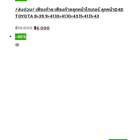
⚡ส่งด่วน⚡ เฟืองท้าย เฟืองท้ายลูกหน้าไทเกอร์ ลูกหน้าD4D
TOYOTA 8×39,9×41,10×41,10×43,11×41,11×43
฿
10,000
฿
6,000
-40%