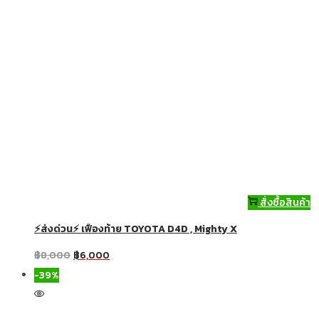
สั่งซื้อสินค้า
⚡ส่งด่วน⚡ เฟืองท้าย TOYOTA D4D , Mighty X
฿
8,000
฿
6,000
-39%