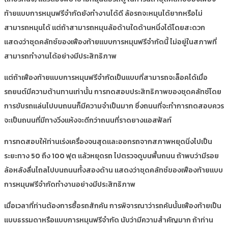
ท้ายแบบการหมุนฟรีจำกัดยังทำงานได้ดี ล้อรถจะหมุนได้ยากหรือไม่
สามารถหมุนได้ แต่ถ้าสามารถหมุนล้อด้านใดด้านหนึ่งได้โดยสะดวก
แสดงว่าชุดคลัทช์ของเฟืองท้ายแบบการหมุนฟรีจำกัดนี้ ไม่อยู่ในสภาพที่
สามารถทำงานได้อย่างมีประสิทธิภาพ
แต่ถ้าเฟืองท้ายแบบการหมุนฟรีจำกัดเป็นแบบที่สามารถจะล็อคได้เมื่อ
รถยนต์มีความต้านทานเท่านั้น การทดสอบประสิทธิภาพของชุดคลัทช์โดย
การขับรถแล่นไปบนถนนก็มีความจำเป็นมาก ซึ่งถนนที่จะทำการทดสอบควร
จะเป็นถนนที่มีทางวิ่งแห้งจะดีกว่าถนนที่ราดยางแอสฟัลท์
การทดสอบให้ท่านเร่งเครื่องจนสุดและออกรถจากสภาพหยุดนิ่งไปเป็น
ระยะทาง 50 ถึง 100 ฟุต แล้วหยุดรถ ไปตรวจดูบนพื้นถนน ถ้าพบว่ามีรอย
ล้อหลังลื่นไถลไปบนถนนทั้งสองด้าน แสดงว่าชุดคลัทช์ของเฟืองท้ายแบบ
การหมุนฟรีจำกัดทำงานอย่างมีประสิทธิภาพ
เมื่อเวลาที่ท่านต้องการซื้อรถสักคัน การพิจารณาว่ารถคันนั้นเฟืองท้ายเป็น
แบบธรรมดาหรือแบบการหมุนฟรีจำกัด นับว่ามีความสำคัญมาก ถ้าท่าน