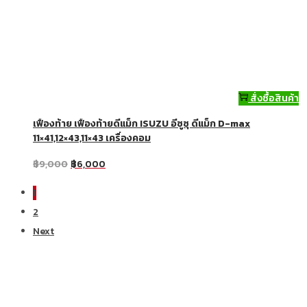
สั่งซื้อสินค้า
เฟืองท้าย เฟืองท้ายดีแม็ก ISUZU อีซูซุ ดีแม็ก D-max
11×41,12×43,11×43 เครื่องคอม
฿
9,000
฿
6,000
1
2
Next