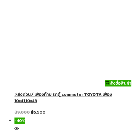
สั่งซื้อสินค้า
⚡ส่งด่วน⚡ เฟืองท้าย รถตู้ commuter TOYOTA เฟือง
10×41,10×43
฿
9,000
฿
5,500
-40%