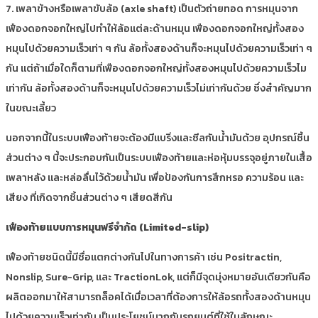
7. เพลาข้างหรือเพลาขับล้อ (axle shaft) เป็นตัวถ่ายทอด การหมุนจาก
เฟืองดอกจอกใหญ่ไปทำให้ล้อแต่ละด้านหมุน เฟืองดอกจอกใหญ่ทั้งสอง
หมุนไปด้วยความเร็วเท่า ๆ กัน ล้อทั้งสองด้านก็จะหมุนไปด้วยความเร็วเท่า ๆ
กัน แต่ถ้าเมื่อใดก็ตามที่เฟืองดอกจอกใหญ่ทั้งสองหมุนไปด้วยความเร็วไม
เท่ากัน ล้อทั้งสองด้านก็จะหมุนไปด้วยความเร็วไม่เท่ากันด้วย ซึ่งสำคัญมาก
ในขณะเลี้ยว
นอกจากนี้ในระบบเฟืองท้ายจะต้องมีแบริ่งและซีลกันน้ำมันด้วย อุปกรณ์ชิ้น
ส่วนต่าง ๆ นี้จะประกอบกันเป็นระบบเฟืองท้ายและห่อหุ้มบรรจุอยู่ภายในเสื้อ
เพลาหลัง และหล่อลื่นไว้ด้วยน้ำมัน เพื่อป้องกันการสึกหรอ ความร้อน และ
เสียง ที่เกิดจากชิ้นส่วนต่าง ๆ เสียดสีกัน
เฟืองท้ายแบบการหมุนฟรีจำกัด
(Limited-slip)
เฟืองท้ายชนิดนี้มีชื่อแตกต่างกันไปในทางการค้า เช่น Positractin,
Nonslip, Sure-Grip, และ TractionLok, แต่ก็มีจุดมุ่งหมายอันเดียวกันคือ
ผลิตออกมาให้สามารถล็อคได้เมื่อเวลาที่ต้องการให้ล้อรถทั้งสองด้านหมุน
ไปด้วยความเร็วเท่ากัน เป็นประโยชน์มากกับรถยนต์ที่ใช้ในลักษณะ