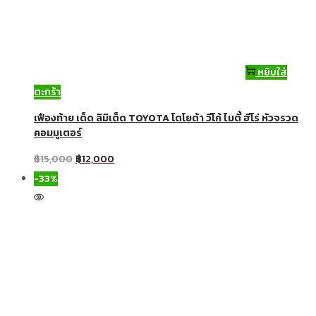
หยิบใส่
ตะกร้า
เฟืองท้าย เต็ด ลิมิเต็ด TOYOTA โตโยต้า วีโก้ ไมตี้ ฮีโร่ หัวจรวด
คอมมูเตอร์
฿
15,000
฿
12,000
-33%