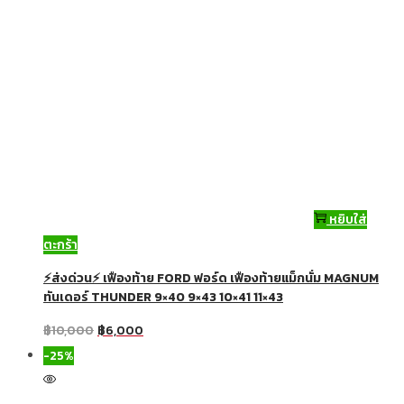
หยิบใส่
ตะกร้า
⚡ส่งด่วน⚡ เฟืองท้าย FORD ฟอร์ด เฟืองท้ายแม็กนั่ม MAGNUM
ทันเดอร์ THUNDER 9×40 9×43 10×41 11×43
฿
10,000
฿
6,000
-25%