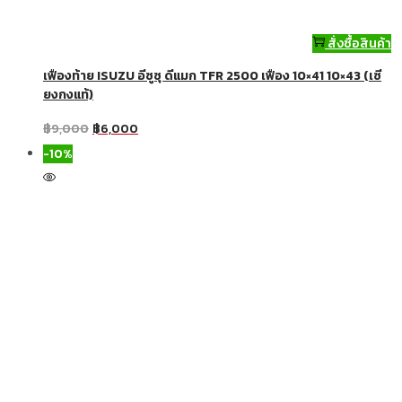
สั่งซื้อสินค้า
เฟืองท้าย ISUZU อีซูซุ ดีแมก TFR 2500 เฟือง 10×41 10×43 (เซี
ยงกงแท้)
฿
9,000
฿
6,000
-10%