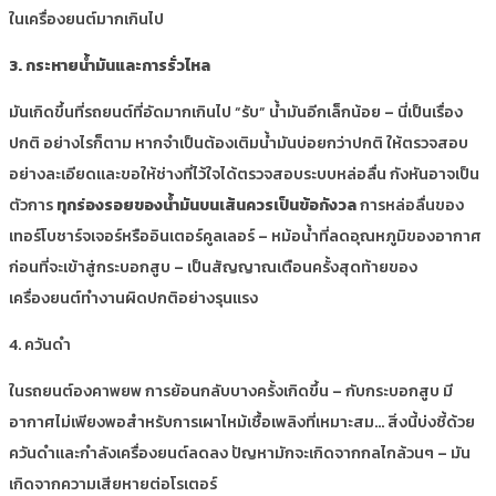
ในเครื่องยนต์มากเกินไป
3. กระหายน้ำมันและการรั่วไหล
มันเกิดขึ้นที่รถยนต์ที่อัดมากเกินไป “รับ” น้ำมันอีกเล็กน้อย – นี่เป็นเรื่อง
ปกติ อย่างไรก็ตาม หากจำเป็นต้องเติมน้ำมันบ่อยกว่าปกติ ให้ตรวจสอบ
อย่างละเอียดและขอให้ช่างที่ไว้ใจได้ตรวจสอบระบบหล่อลื่น กังหันอาจเป็น
ตัวการ
ทุกร่องรอยของน้ำมันบนเส้นควรเป็นข้อกังวล
การหล่อลื่นของ
เทอร์โบชาร์จเจอร์หรืออินเตอร์คูลเลอร์ – หม้อน้ำที่ลดอุณหภูมิของอากาศ
ก่อนที่จะเข้าสู่กระบอกสูบ – เป็นสัญญาณเตือนครั้งสุดท้ายของ
เครื่องยนต์ทำงานผิดปกติอย่างรุนแรง
4. ควันดำ
ในรถยนต์องคาพยพ การย้อนกลับบางครั้งเกิดขึ้น – กับกระบอกสูบ มี
อากาศไม่เพียงพอสำหรับการเผาไหม้เชื้อเพลิงที่เหมาะสม… สิ่งนี้บ่งชี้ด้วย
ควันดำและกำลังเครื่องยนต์ลดลง ปัญหามักจะเกิดจากกลไกล้วนๆ – มัน
เกิดจากความเสียหายต่อโรเตอร์