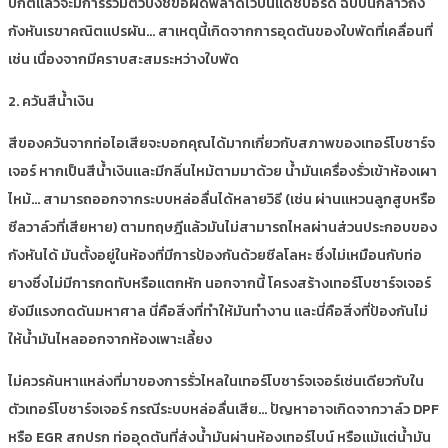
ปกติแล้วจะมีการรวมตัวบ่งชี้ข้อผิดพลาดไว้บนแดชบอร์ด ฉบับนี้กล่าวถึง
กังหันเรขาคณิตแปรผัน… สาเหตุนี้เกิดจากการอุดตันของใบพัดที่เคลื่อนที่
เช่น เนื่องจากมีคราบสะสมระหว่างใบพัด
2. ควันสีน้ำเงิน
สีของควันจากท่อไอเสียจะบอกคุณได้มากเกี่ยวกับสภาพของเทอร์โบชาร์จ
เจอร์ หากเป็นสีน้ำเงินและมีกลิ่นไหม้ตามมาด้วย น้ำมันเครื่องรั่วเข้าห้องเผา
ไหม้… สามารถออกจากระบบหล่อลื่นได้หลายวิธี (เช่น ผ่านแหวนลูกสูบหรือ
ซีลวาล์วที่เสียหาย) ตามทฤษฎีแล้วมันไม่สามารถไหลผ่านส่วนประกอบของ
กังหันได้ มันตั้งอยู่ในห้องที่มีการป้องกันด้วยซีลโลหะ ซึ่งไม่เหมือนกับท่อ
ยางซึ่งไม่มีการกดทับหรือแตกหัก นอกจากนี้ โครงสร้างเทอร์โบชาร์จเจอร์
ยังมีแรงกดดันมหาศาล นี่คือสิ่งที่ทำให้มันทำงาน และนี่คือสิ่งที่ป้องกันไม่
ให้น้ำมันไหลออกจากห้องเพาะเลี้ยง
ไม่ควรค้นหาแหล่งที่มาของการรั่วไหลในเทอร์โบชาร์จเจอร์เช่นเดียวกับใน
ตัวเทอร์โบชาร์จเจอร์ กรณีระบบหล่อลื่นเสีย… ปัญหาอาจเกิดจากวาล์ว DPF
หรือ EGR สกปรก ท่ออุดตันที่ส่งน้ำมันผ่านห้องเทอร์ไบน์ หรือแม้แต่น้ำมัน