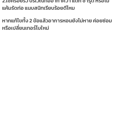
2.เช็ครอยรั่ว บริเวณท่ออากาศว่า แตก ชำรุด หรือไม่
แค้มรัดท่อ แนบสนิทเรียบร้อยดีไหม
หากแก้ไขทั้ง 2 ข้อแล้วอาการหอนยังไม่หาย ค่อยซ่อม
หรือเปลี่ยนเทอร์โบใหม่