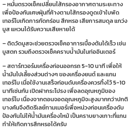
– หมั่นตรวจเช็คเปลี่ยนไส้กรองอากาศตามระยะทาง
เพื่อป้องกันเศษฝุ่นที่ค้างตามไส้กรองดูดเข้าใบพัด
เทอร์โบเกิดการกัดกร่อน สึกหรอ เสียการสมดุล แกว่ง
บูส แหวนได้รับความเสียหายได้
– ติดวัดบูสจะช่วยตรวจเช็คอาการเบื้องต้นได้เร็ว เช่น
บูสตก รวมถึงตรวจเช็คคราบน้ำมันในท่ออินเตอร์
– สตาร์ทวอร์มเครื่องก่อนออกรถ 5-10 นาที เพื่อให้
น้ำมันไปเลี้ยงส่วนต่างๆ ของเครื่องยนต์ และแกน
เทอร์โบ เมื่อใช้งานเสร็จก่อนดับเครื่องควรทิ้งไว้ 5-10
นาทีเช่นกัน เปิดฝากระโปรง เพื่อลดอุณหภูมิของ
เทอร์โบ เนื่องจากตอนจอดอุณหภูมิจะสูงมากกว่าปกติ
บางคันจึงติดรีเลย์ทามเมอร์เพื่อหน่วงก่อนเครื่องดับ
ป้องกันไม่ให้น้ำมันเครื่องไหม้ เป็นคราบยางเกาะที่แกน
ทำให้เกิดการสึกหรอได้ครับ