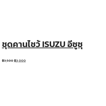
ชุดคานไชว้ ISUZU อีซูซุ
฿
3,500
฿
3,000