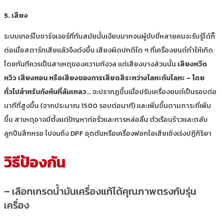
5. เสียง
ระบบเทอร์โบชาร์จเจอร์ที่ทันสมัยนั้นเงียบมากจนผู้ขับขี่หลายคนจะรับรู้ได้ก็
ต่อเมื่อสตาร์ทเสียแล้วจึงดังขึ้น เสียงผิดปกติใด ๆ ที่เครื่องยนต์ทำให้เกิด
โดยทันทีควรเป็นสาเหตุของความกังวล แต่เสียงบางส่วนนั้น
เสียงหวีด
หวิว เสียงหอน หรือเสียงของการเสียดสีระหว่างโลหะกับโลหะ – โดย
ทั่วไปสำหรับกังหันที่ล้มเหลว
… จะปรากฏขึ้นเมื่อปรับเครื่องยนต์เป็นรอบต่อ
นาทีที่สูงขึ้น (จากประมาณ 1500 รอบต่อนาที) และเพิ่มขึ้นตามภาระที่เพิ่ม
ขึ้น สาเหตุอาจมีตั้งแต่ปัญหาท่อรั่วและการหล่อลื่น ตัวเรือนร้าวและตลับ
ลูกปืนสึกหรอ ไปจนถึง DPF อุดตันหรือเครื่องฟอกไอเสียเชิงเร่งปฏิกิริยา
วิธีป้องกัน
– เลือกเกรดน้ำมันเครื่องแท้ได้คุณภาพตรงกับรุ่น
เครื่อง